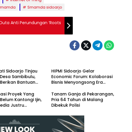
Smamda
Smamda sidoarjo
Duta Anti Perundungan ‘Roots
ati Sidoarjo Tinjau
HIPMI Sidoarjo Gelar
 Desa Sambibulu,
Economic Forum: Kolaborasi
 Berikan Bantuan
Bisnis Menyongsong Era
si
Ekonomi Baru
asi Proyek Yang
Tanam Ganja di Pekarangan,
Belum Kantongi Ijin,
Pria 64 Tahun di Malang
edia Justru
Dibekuk Polisi
dasi Kasie
ngunan