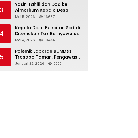
Kapolri
Yasin Tahlil dan Doa ke
3
Almarhum Kepala Desa
Buncitan Digelar Dua Lokasi
Mei 5, 2026
16687
Kepala Desa Buncitan Sedati
4
Ditemukan Tak Bernyawa di
Ruang Kerja, Dugaan Bunuh
Mei 4, 2026
10434
Diri Menguat
Polemik Laporan BUMDes
5
Trosobo Taman, Pengawas
Walk Out dan Sebut
Januari 22, 2026
7878
Kejanggalan