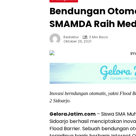
Bendungan Otomat
SMAMDA Raih Meda
Redaktur
3 Min Baca
Oktober 29, 2021
Inovasi berndungan otomatis, yakni Flood
2 Sidoarjo.
GeloraJatim.com
– Siswa SMA M
Sidoarjo berhasil menciptakan inova
Flood Barrier. Sebuah bendungan o
terjadinya banjir berbasis Internet O