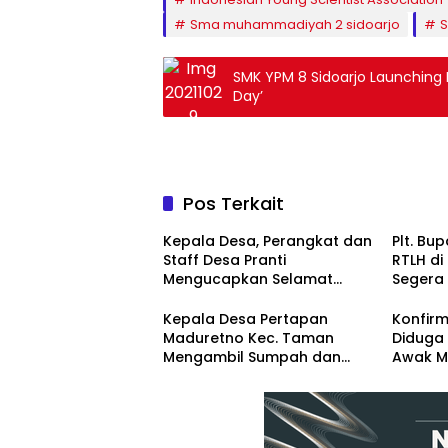
Sma muhammadiyah 2 sidoarjo
SMK YPM 8 Sidoarjo Launching 
Day’
Pos Terkait
Kepala Desa, Perangkat dan
Plt. Bup
Staff Desa Pranti
RTLH di
Mengucapkan Selamat
Segera
Natal 2024 dan Tahun Baru
Renova
2025
Kepala Desa Pertapan
Konfirm
Maduretno Kec. Taman
Diduga 
Mengambil Sumpah dan
Awak M
Lantik 3 Perangkat Baru
Diintimi
Pemba