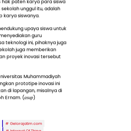
 hak paten karya para siswa
 sekolah unggul itu, adalah
p karya siswanya.
 mendukung upaya siswa untuk
n menyediakan guru
 teknologi ini, pihaknya juga
kolah juga memberikan
n proyek inovasi tersebut
 Universitas Muhammadiyah
kan prototipe inovasi ini
an di lapangan, misalnya di
oh Ernam. (
)
asup
Gelorajatim.com
Internet Of Thing