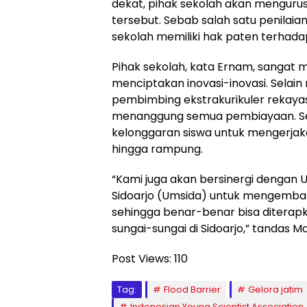
dekat, pihak sekolah akan mengurus
tersebut. Sebab salah satu penilaian
sekolah memiliki hak paten terhada
Pihak sekolah, kata Ernam, sangat
menciptakan inovasi-inovasi. Selai
pembimbing ekstrakurikuler rekayasa
menanggung semua pembiayaan. Se
kelonggaran siswa untuk mengerjaka
hingga rampung.
“Kami juga akan bersinergi dengan
Sidoarjo (Umsida) untuk mengembang
sehingga benar-benar bisa diterapk
sungai-sungai di Sidoarjo,” tandas M
Post Views:
110
Tag:
Flood Barrier
Gelora jatim
Indonesian Young Scientist Association