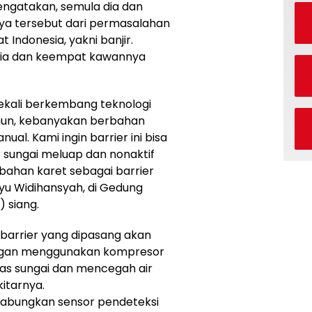
engatakan, semula dia dan
a tersebut dari permasalahan
 Indonesia, yakni banjir.
 dia dan keempat kawannya
sekali berkembang teknologi
amun, kebanyakan berbahan
al. Kami ingin barrier ini bisa
r sungai meluap dan nonaktif
 bahan karet sebagai barrier
Bayu Widihansyah, di Gedung
 siang.
a barrier yang dipasang akan
gan menggunakan kompresor
as sungai dan mencegah air
itarnya.
gabungkan sensor pendeteksi