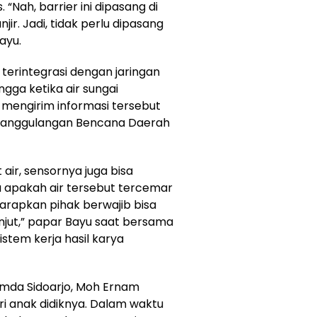
 “Nah, barrier ini dipasang di
jir. Jadi, tidak perlu dipasang
ayu.
a terintegrasi dengan jaringan
ingga ketika air sungai
mengirim informasi tersebut
enanggulangan Bencana Daerah
 air, sensornya juga bisa
u apakah air tersebut tercemar
iharapkan pihak berwajib bisa
njut,” papar Bayu saat bersama
em kerja hasil karya
mda Sidoarjo, Moh Ernam
i anak didiknya. Dalam waktu