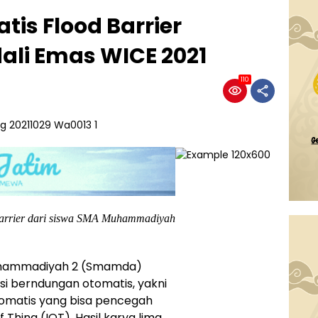
is Flood Barrier
li Emas WICE 2021
110
 Barrier dari siswa SMA Muhammadiyah
uhammadiyah 2 (Smamda)
si berndungan otomatis, yakni
tomatis yang bisa pencegah
f Thing (IOT). Hasil karya lima