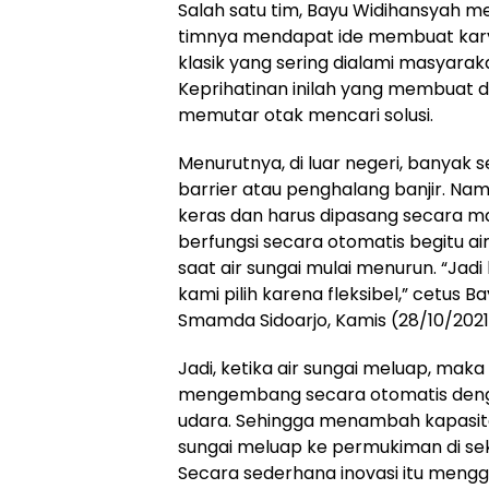
Salah satu tim, Bayu Widihansyah m
timnya mendapat ide membuat kary
klasik yang sering dialami masyarakat
Keprihatinan inilah yang membuat
memutar otak mencari solusi.
Menurutnya, di luar negeri, banyak 
barrier atau penghalang banjir. N
keras dan harus dipasang secara manu
berfungsi secara otomatis begitu ai
saat air sungai mulai menurun. “Jadi
kami pilih karena fleksibel,” cetus 
Smamda Sidoarjo, Kamis (28/10/2021)
Jadi, ketika air sungai meluap, mak
mengembang secara otomatis den
udara. Sehingga menambah kapasit
sungai meluap ke permukiman di sek
Secara sederhana inovasi itu meng