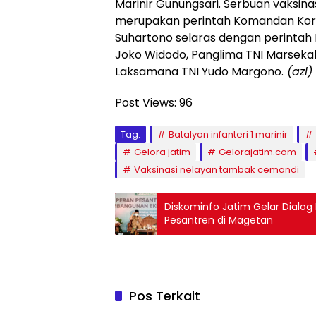
Marinir Gunungsari. Serbuan vaksina
merupakan perintah Komandan Korp
Suhartono selaras dengan perintah 
Joko Widodo, Panglima TNI Marsekal
Laksamana TNI Yudo Margono.
(azl)
Post Views:
96
Tag:
Batalyon infanteri 1 marinir
Gelora jatim
Gelorajatim.com
Vaksinasi nelayan tambak cemandi
Diskominfo Jatim Gelar Dialog
Pesantren di Magetan
Pos Terkait