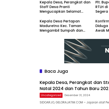
Kepala Desa, Perangkat dan
Plt. Bup
Staff Desa Pranti
RTLH di
Mengucapkan Selamat
Segera
Natal 2024 dan Tahun Baru
Renova
2025
Kepala Desa Pertapan
Konfirm
Maduretno Kec. Taman
Diduga 
Mengambil Sumpah dan
Awak M
Lantik 3 Perangkat Baru
Diintimi
Pemba
Baca Juga
Kepala Desa, Perangkat dan S
Natal 2024 dan Tahun Baru 20
Uncategorized
Desember 31, 2024
SIDOARJO, GELORAJATIM.COM – Jajaran staf Pe