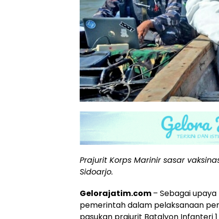
Prajurit Korps Marinir sasar vaksin
Sidoarjo.
Gelorajatim.com
– Sebagai upay
pemerintah dalam pelaksanaan perc
pasukan prajurit Batalyon Infanteri