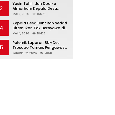
Kapolri
Yasin Tahlil dan Doa ke
3
Almarhum Kepala Desa
Buncitan Digelar Dua Lokasi
Mei 5, 2026
16675
Kepala Desa Buncitan Sedati
4
Ditemukan Tak Bernyawa di
Ruang Kerja, Dugaan Bunuh
Mei 4, 2026
10422
Diri Menguat
Polemik Laporan BUMDes
5
Trosobo Taman, Pengawas
Walk Out dan Sebut
Januari 22, 2026
7868
Kejanggalan