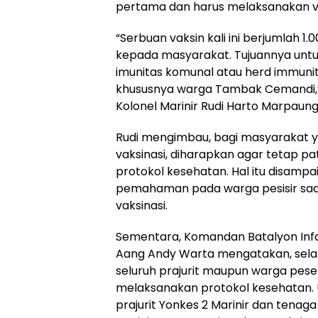
pertama dan harus melaksanakan va
“Serbuan vaksin kali ini berjumlah 1.
kepada masyarakat. Tujuannya un
imunitas komunal atau herd immunit
khususnya warga Tambak Cemandi,” u
Kolonel Marinir Rudi Harto Marpaung
Rudi mengimbau, bagi masyarakat 
vaksinasi, diharapkan agar tetap pa
protokol kesehatan. Hal itu disam
pemahaman pada warga pesisir saa
vaksinasi.
Sementara, Komandan Batalyon Infante
Aang Andy Warta mengatakan, sela
seluruh prajurit maupun warga pese
melaksanakan protokol kesehatan. U
prajurit Yonkes 2 Marinir dan tenag