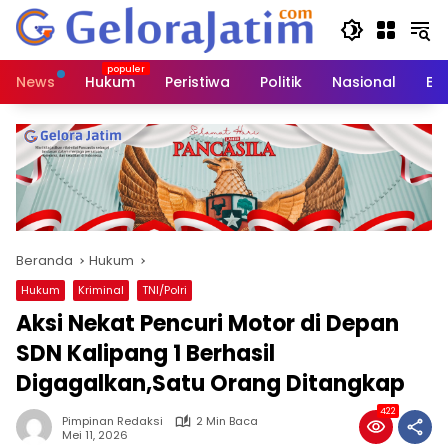
Langsung
ke
konten
News
Hukum
Peristiwa
Politik
Nasional
Ed
Beranda
Hukum
Hukum
Kriminal
TNI/Polri
Aksi Nekat Pencuri Motor di Depan
SDN Kalipang 1 Berhasil
Digagalkan,Satu Orang Ditangkap
422
Pimpinan Redaksi
2 Min Baca
Mei 11, 2026