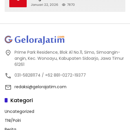
Kejanggalan
Januari 22, 2026
7870
Prime Park Residence, Blok A1 No.11, Simo, Simoangin-
angin, Kec. Wonoayu, Kabupaten Sidoarjo, Jawa Timur
61261
031-58281174 / +62 881-0272-19377
redaksi@gelorajatim.com
Kategori
Uncategorized
TNI/Polri
Berita