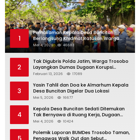
Pemakaman Kepala Desa Buncitan
1
Berlangsung Khidmat,Ratusan Warga
Larut Dalam Duka Yang Mendalam
Mei 4, 2026
46683
Tak Digubris Polda Jatim, Warga Trosobo
2
Layangkan Dumas Dugaan Korupsi
Oknum DPRD Sidoarjo ke Kapolri
Februari 13, 2026
17089
Yasin Tahlil dan Doa ke Almarhum Kepala
3
Desa Buncitan Digelar Dua Lokasi
Mei 5, 2026
16677
Kepala Desa Buncitan Sedati Ditemukan
4
Tak Bernyawa di Ruang Kerja, Dugaan
Bunuh Diri Menguat
Mei 4, 2026
10424
Polemik Laporan BUMDes Trosobo Taman,
5
Pengawas Walk Out dan Sebut