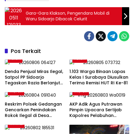
Gara-Gara Klakson, Pengendara Mobil di
Waru Sidoarjo Dibacok Celurit
Pos Terkait
Hukum
Hukum
Denda Penjual Miras Ilegal,
1.103 Warga Binaan Lapas
Satpol PP Sidoarjo
Kelas I Surabaya Diusulkan
Tegaskan Razia Berlanjut
Terima Remisi HUT RI Ke-81
Hingga Seluruh Pelanggar
TNI/Polri
TNI/Polri
Disidangkan
Reskrim Polsek Gedangan
AKP Adik Agus Putrawan
Gencarkan Penindakan
Pimpin Upacara Sertijab
Rokok Ilegal di Desa
Kapolres Pelabuhan
Ganting
Tanjung Perak, Pastikan
Kriminal
Seluruh Rangkaian Berjalan
Sukses