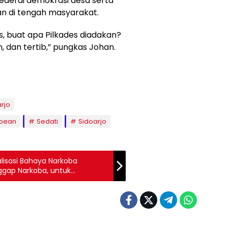
ederai demokrasi desa serta
n di tengah masyarakat.
es, buat apa Pilkades diadakan?
, dan tertib,” pungkas Johan.
rjo
bean
Sedati
Sidoarjo
lisasi Bahaya Narkoba
ggap Narkoba, untuk
Aman dan Bersih dari