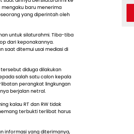
saat dirinya bersilaturahmi ke
ya mengaku baru menerima
eseorang yang diperintah oleh
n untuk silaturahmi. Tiba-tiba
op dari keponakannya.
n saat ditemui usai mediasi di
ersebut diduga dilakukan
epada salah satu calon kepala
rlibatan perangkat lingkungan
ya berjalan netral.
ing kalau RT dan RW tidak
 memang terbukti terlibat harus
 informasi yang diterimanya,