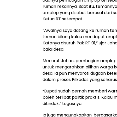
adanya pembagian amplop tersebut 
rumah rekannya. Saat itu, temann
amplop yang disebut berasal dari s
Ketua RT setempat.
“Awalnya saya datang ke rumah tema
teman bilang kalau mendapat ampl
Katanya disuruh Pak RT 01,” ujar Joha
balai desa.
Menurut Johan, pembagian amplop t
untuk mengarahkan pilihan warga k
desa. Ia pun menyoroti dugaan kete
dalam proses Pilkades yang seharusn
“Bupati sudah pernah memberi warn
boleh terlibat politik praktis. Kalau
ditindak,” tegasnya.
Ia juga mengungkapkan, berdasarkan