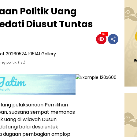
an Politik Uang
edati Diusut Tuntas
645
 politik. (Ist)
lang pelaksanaan Pemilihan
abean, suasana sempat memanas
ik uang di wilayah Dusun
datangi balai desa untuk
a dugaan pembagian amplop