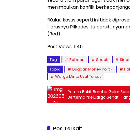
secara transparan agar tidak menc
menimbulkan konflik berkepanjanga
“Kalau kasus seperti ini tidak dipros
Harusnya Pilkades itu bersih, nyaman
(Red)
Post Views:
645
Tag:
Pabean
Sedati
Sidoa
Topik:
Dugaan Money Politik
Pa
Warga Minta Usut Tuntas
Perum Bukit Bambe Gelar Sosia
Bertema “Keluarga Sehat, Tan
Menjadikan Lingkungan Sehat, 
Narkoba”.
Pos Terkait