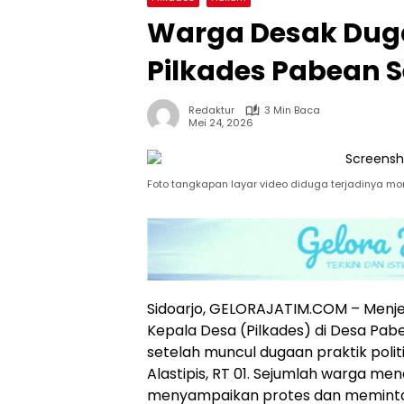
Warga Desak Duga
Pilkades Pabean S
Redaktur
3 Min Baca
Mei 24, 2026
Foto tangkapan layar video diduga terjadinya money
Sidoarjo, GELORAJATIM.COM – Menje
Kepala Desa (Pilkades) di Desa P
setelah muncul dugaan praktik polit
Alastipis, RT 01. Sejumlah warga men
menyampaikan protes dan memint