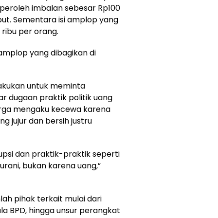
peroleh imbalan sebesar Rp100
but. Sementara isi amplop yang
 ribu per orang.
 amplop yang dibagikan di
lakukan untuk meminta
r dugaan praktik politik uang
Warga mengaku kecewa karena
 jujur dan bersih justru
upsi dan praktik-praktik seperti
 nurani, bukan karena uang,”
ah pihak terkait mulai dari
pala BPD, hingga unsur perangkat