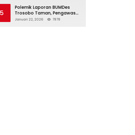
Diri Menguat
Polemik Laporan BUMDes
5
Trosobo Taman, Pengawas
Walk Out dan Sebut
Januari 22, 2026
7878
Kejanggalan