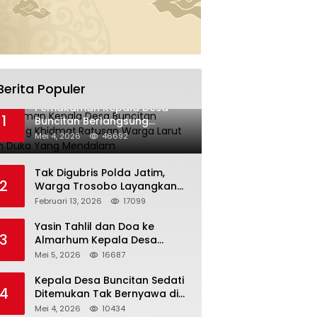
Berita Populer
Pemakaman Kepala Desa
1
Buncitan Berlangsung
Khidmat,Ratusan Warga Larut
Mei 4, 2026
46692
Dalam Duka Yang Mendalam
Tak Digubris Polda Jatim,
2
Warga Trosobo Layangkan
Dumas Dugaan Korupsi
Februari 13, 2026
17099
Oknum DPRD Sidoarjo ke
Kapolri
Yasin Tahlil dan Doa ke
3
Almarhum Kepala Desa
Buncitan Digelar Dua Lokasi
Mei 5, 2026
16687
Kepala Desa Buncitan Sedati
4
Ditemukan Tak Bernyawa di
Ruang Kerja, Dugaan Bunuh
Mei 4, 2026
10434