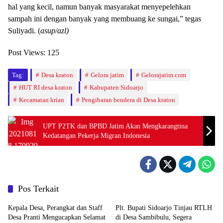
hal yang kecil, namun banyak masyarakat menyepelehkan
sampah ini dengan banyak yang membuang ke sungai,” tegas
Suliyadi. (
asup/azl)
Post Views:
125
Tag:
Desa kraton
Gelora jatim
Gelorajatim.com
HUT RI desa kraton
Kabupaten Sidoarjo
Kecamatan krian
Pengibaran bendera di Desa kraton
UPT P2TK dan BPBD Jatim Akan Mengkarangtina
Kedatangan Pekerja Migran Indonesia
Pos Terkait
Kepala Desa, Perangkat dan Staff
Plt. Bupati Sidoarjo Tinjau RTLH
Desa Pranti Mengucapkan Selamat
di Desa Sambibulu, Segera