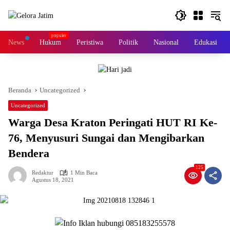
Langsung
ke
konten
News
Hukum
Peristiwa
Politik
Nasional
Edukasi
Beranda
Uncategorized
Uncategorized
Warga Desa Kraton Peringati HUT RI Ke-
76, Menyusuri Sungai dan Mengibarkan
Bendera
125
Redaktur
1 Min Baca
Agustus 18, 2021