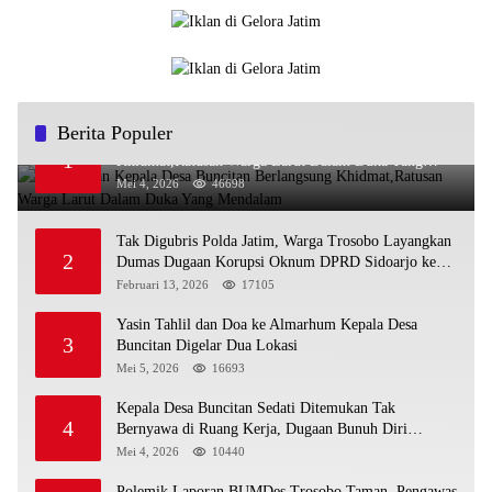
Berita Populer
Pemakaman Kepala Desa Buncitan Berlangsung
1
Khidmat,Ratusan Warga Larut Dalam Duka Yang
Mendalam
Mei 4, 2026
46698
Tak Digubris Polda Jatim, Warga Trosobo Layangkan
2
Dumas Dugaan Korupsi Oknum DPRD Sidoarjo ke
Kapolri
Februari 13, 2026
17105
Yasin Tahlil dan Doa ke Almarhum Kepala Desa
3
Buncitan Digelar Dua Lokasi
Mei 5, 2026
16693
Kepala Desa Buncitan Sedati Ditemukan Tak
4
Bernyawa di Ruang Kerja, Dugaan Bunuh Diri
Menguat
Mei 4, 2026
10440
Polemik Laporan BUMDes Trosobo Taman, Pengawas