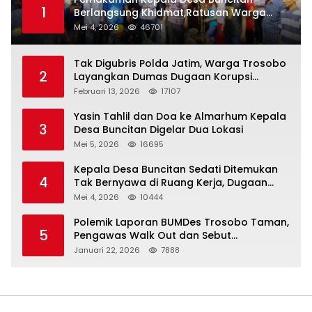
1
Berlangsung Khidmat,Ratusan Warga
Larut Dalam Duka Yang Mendalam
Mei 4, 2026
46701
Tak Digubris Polda Jatim, Warga Trosobo
2
Layangkan Dumas Dugaan Korupsi
Oknum DPRD Sidoarjo ke Kapolri
Februari 13, 2026
17107
Yasin Tahlil dan Doa ke Almarhum Kepala
3
Desa Buncitan Digelar Dua Lokasi
Mei 5, 2026
16695
Kepala Desa Buncitan Sedati Ditemukan
4
Tak Bernyawa di Ruang Kerja, Dugaan
Bunuh Diri Menguat
Mei 4, 2026
10444
Polemik Laporan BUMDes Trosobo Taman,
5
Pengawas Walk Out dan Sebut
Kejanggalan
Januari 22, 2026
7888