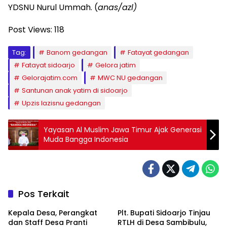
YDSNU Nurul Ummah. (
anas/azl)
Post Views:
118
Tag:
Banom gedangan
Fatayat gedangan
Fatayat sidoarjo
Gelora jatim
Gelorajatim.com
MWC NU gedangan
Santunan anak yatim di sidoarjo
Upzis lazisnu gedangan
Yayasan Al Muslim Jawa Timur Ajak Generasi
Muda Bangga Indonesia
Pos Terkait
Kepala Desa, Perangkat
Plt. Bupati Sidoarjo Tinjau
dan Staff Desa Pranti
RTLH di Desa Sambibulu,