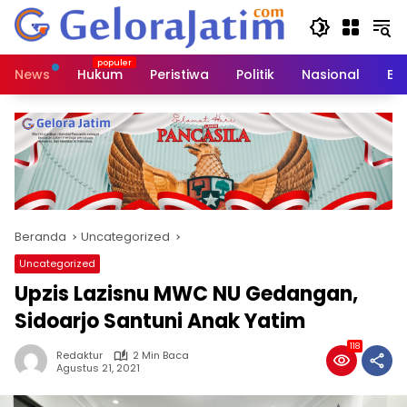
Langsung
ke
konten
News
Hukum
Peristiwa
Politik
Nasional
Ed
Beranda
Uncategorized
Uncategorized
Upzis Lazisnu MWC NU Gedangan,
Sidoarjo Santuni Anak Yatim
118
Redaktur
2 Min Baca
Agustus 21, 2021