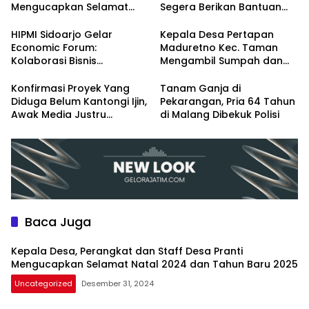
Mengucapkan Selamat
Segera Berikan Bantuan
Natal 2024 dan Tahun
Renovasi
Baru 2025
HIPMI Sidoarjo Gelar
Kepala Desa Pertapan
Economic Forum:
Maduretno Kec. Taman
Kolaborasi Bisnis
Mengambil Sumpah dan
Menyongsong Era Ekonomi
Lantik 3 Perangkat Baru
Baru
Konfirmasi Proyek Yang
Tanam Ganja di
Diduga Belum Kantongi Ijin,
Pekarangan, Pria 64 Tahun
Awak Media Justru
di Malang Dibekuk Polisi
Diintimidasi Kasie
Pembangunan
Baca Juga
Kepala Desa, Perangkat dan Staff Desa Pranti
Mengucapkan Selamat Natal 2024 dan Tahun Baru 2025
Uncategorized
Desember 31, 2024