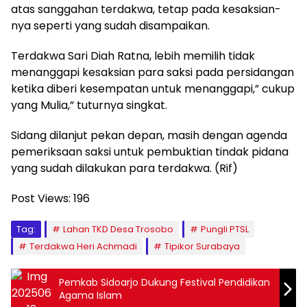
atas sanggahan terdakwa, tetap pada kesaksian-
nya seperti yang sudah disampaikan.
Terdakwa Sari Diah Ratna, lebih memilih tidak
menanggapi kesaksian para saksi pada persidangan
ketika diberi kesempatan untuk menanggapi,” cukup
yang Mulia,” tuturnya singkat.
Sidang dilanjut pekan depan, masih dengan agenda
pemeriksaan saksi untuk pembuktian tindak pidana
yang sudah dilakukan para terdakwa. (Rif)
Post Views:
196
Tag:
Lahan TKD Desa Trosobo
Pungli PTSL
Terdakwa Heri Achmadi
Tipikor Surabaya
Pemkab Sidoarjo Dukung Festival Pendidikan
Agama Islam