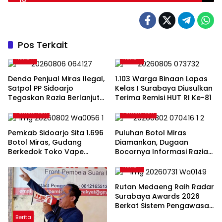
Pos Terkait
Hukum
Hukum
Denda Penjual Miras Ilegal,
1.103 Warga Binaan Lapas
Satpol PP Sidoarjo
Kelas I Surabaya Diusulkan
Tegaskan Razia Berlanjut
Terima Remisi HUT RI Ke-81
Hingga Seluruh Pelanggar
Pemerintah
Pemerintah
Disidangkan
Pemkab Sidoarjo Sita 1.696
Puluhan Botol Miras
Botol Miras, Gudang
Diamankan, Dugaan
Berkedok Toko Vape
Bocornya Informasi Razia
Terbongkar
Warnai Operasi Pekat di
Hukum
Taman
Rutan Medaeng Raih Radar
Surabaya Awards 2026
Berkat Sistem Pengawasan
Ketat Cegah Love
Berita