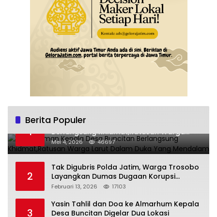
Berita Populer
Pemakaman Kepala Desa Buncitan
1
Berlangsung Khidmat,Ratusan Warga
Larut Dalam Duka Yang Mendalam
Mei 4, 2026
46697
Tak Digubris Polda Jatim, Warga Trosobo
2
Layangkan Dumas Dugaan Korupsi
Oknum DPRD Sidoarjo ke Kapolri
Februari 13, 2026
17103
Yasin Tahlil dan Doa ke Almarhum Kepala
3
Desa Buncitan Digelar Dua Lokasi