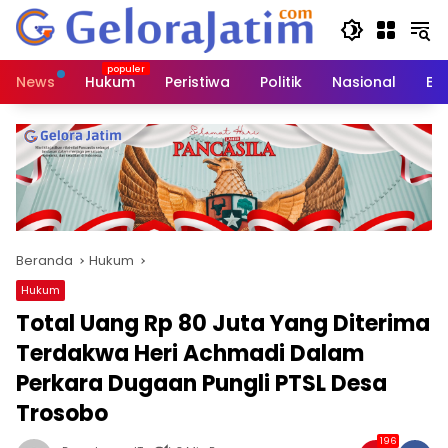
Langsung
ke
konten
News
Hukum
Peristiwa
Politik
Nasional
Ed
Beranda
Hukum
Hukum
Total Uang Rp 80 Juta Yang Diterima
Terdakwa Heri Achmadi Dalam
Perkara Dugaan Pungli PTSL Desa
Trosobo
196