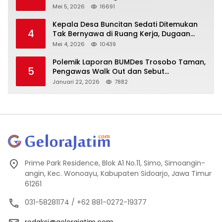
Mei 5, 2026
16691
Kepala Desa Buncitan Sedati Ditemukan
4
Tak Bernyawa di Ruang Kerja, Dugaan
Bunuh Diri Menguat
Mei 4, 2026
10439
Polemik Laporan BUMDes Trosobo Taman,
5
Pengawas Walk Out dan Sebut
Kejanggalan
Januari 22, 2026
7882
Prime Park Residence, Blok A1 No.11, Simo, Simoangin-
angin, Kec. Wonoayu, Kabupaten Sidoarjo, Jawa Timur
61261
031-58281174 / +62 881-0272-19377
redaksi@gelorajatim.com