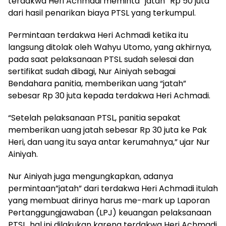
terdakwa Heri Achmadi meminta “jatah” Rp 50 juta
dari hasil penarikan biaya PTSL yang terkumpul.
Permintaan terdakwa Heri Achmadi ketika itu
langsung ditolak oleh Wahyu Utomo, yang akhirnya,
pada saat pelaksanaan PTSL sudah selesai dan
sertifikat sudah dibagi, Nur Ainiyah sebagai
Bendahara panitia, memberikan uang “jatah”
sebesar Rp 30 juta kepada terdakwa Heri Achmadi.
“Setelah pelaksanaan PTSL, panitia sepakat
memberikan uang jatah sebesar Rp 30 juta ke Pak
Heri, dan uang itu saya antar kerumahnya,” ujar Nur
Ainiyah.
Nur Ainiyah juga mengungkapkan, adanya
permintaan”jatah” dari terdakwa Heri Achmadi itulah
yang membuat dirinya harus me-mark up Laporan
Pertanggungjawaban (LPJ) keuangan pelaksanaan
PTSL, hal ini dilakukan karena terdakwa Heri Achmadi