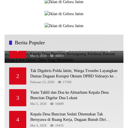
Berita Populer
Pemakaman Kepala Desa Buncitan Berlangsung
1
Khidmat,Ratusan Warga Larut Dalam Duka Yang
Mendalam
Mei 4, 2026
46693
Tak Digubris Polda Jatim, Warga Trosobo Layangkan
2
Dumas Dugaan Korupsi Oknum DPRD Sidoarjo ke
Kapolri
Februari 13, 2026
17100
Yasin Tahlil dan Doa ke Almarhum Kepala Desa
3
Buncitan Digelar Dua Lokasi
Mei 5, 2026
16689
Kepala Desa Buncitan Sedati Ditemukan Tak
4
Bernyawa di Ruang Kerja, Dugaan Bunuh Diri
Menguat
Mei 4, 2026
10435