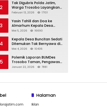
Tak Digubris Polda Jatim,
2
Warga Trosobo Layangkan
Dumas Dugaan Korupsi
Februari 13, 2026
17101
Oknum DPRD Sidoarjo ke
Kapolri
Yasin Tahlil dan Doa ke
3
Almarhum Kepala Desa
Buncitan Digelar Dua Lokasi
Mei 5, 2026
16690
Kepala Desa Buncitan Sedati
4
Ditemukan Tak Bernyawa di
Ruang Kerja, Dugaan Bunuh
Mei 4, 2026
10436
Diri Menguat
Polemik Laporan BUMDes
5
Trosobo Taman, Pengawas
Walk Out dan Sebut
Januari 22, 2026
7881
Kejanggalan
bel
Halaman
lorajatim.com
Iklan