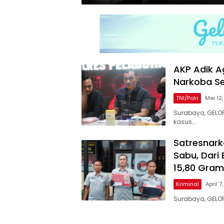
AKP Adik A
Narkoba S
TNI/Polri
Mei 12
Surabaya, GELO
kasus…
Satresnark
Sabu, Dari
15,80 Gram
Kriminal
April 7
Surabaya, GELO