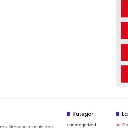
Kategori
La
Uncategorized
Ge
 Simo, Simoangin-angin, Kec.