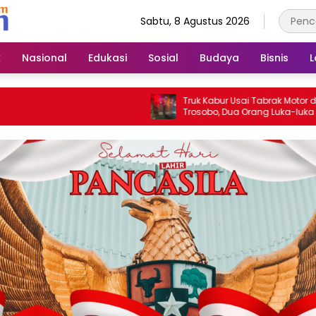
Sabtu, 8 Agustus 2026
k
Nasional
Edukasi
Sosial
Budaya
Bisnis
L
Truk Kabur Usai Tabrak Motor di Flyover
Trosobo, Dua Orang Luka-luka