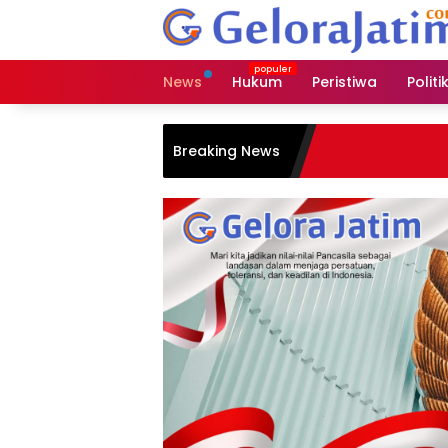
Langsung
ke
konten
News
Hukum
Peristiwa
Politi
Breaking News