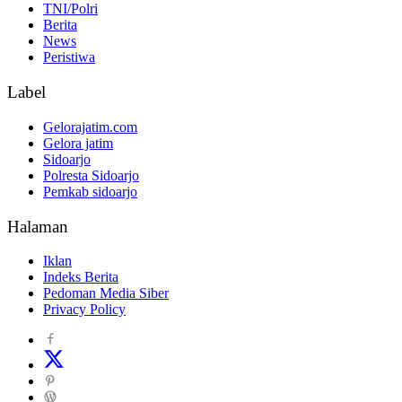
TNI/Polri
Berita
News
Peristiwa
Label
Gelorajatim.com
Gelora jatim
Sidoarjo
Polresta Sidoarjo
Pemkab sidoarjo
Halaman
Iklan
Indeks Berita
Pedoman Media Siber
Privacy Policy