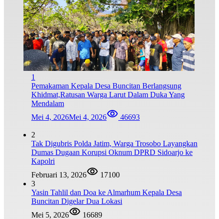
1
Pemakaman Kepala Desa Buncitan Berlangsung
Khidmat,Ratusan Warga Larut Dalam Duka Yang
Mendalam
Mei 4, 2026
Mei 4, 2026
46693
2
Tak Digubris Polda Jatim, Warga Trosobo Layangkan
Dumas Dugaan Korupsi Oknum DPRD Sidoarjo ke
Kapolri
Februari 13, 2026
17100
3
Yasin Tahlil dan Doa ke Almarhum Kepala Desa
Buncitan Digelar Dua Lokasi
Mei 5, 2026
16689