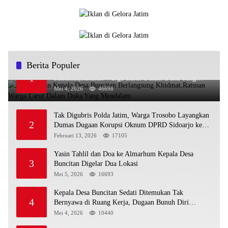
Berita Populer
Pemakaman Kepala Desa Buncitan Berlangsung
1
Khidmat,Ratusan Warga Larut Dalam Duka Yang
Mendalam
Mei 4, 2026
46698
Tak Digubris Polda Jatim, Warga Trosobo Layangkan
2
Dumas Dugaan Korupsi Oknum DPRD Sidoarjo ke
Kapolri
Februari 13, 2026
17105
Yasin Tahlil dan Doa ke Almarhum Kepala Desa
3
Buncitan Digelar Dua Lokasi
Mei 5, 2026
16693
Kepala Desa Buncitan Sedati Ditemukan Tak
4
Bernyawa di Ruang Kerja, Dugaan Bunuh Diri
Menguat
Mei 4, 2026
10440