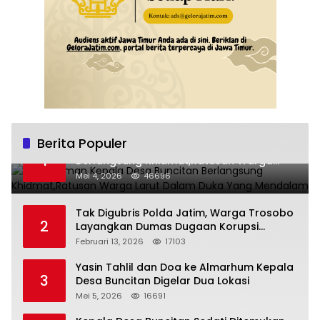
Berita Populer
Pemakaman Kepala Desa Buncitan
1
Berlangsung Khidmat,Ratusan Warga
Larut Dalam Duka Yang Mendalam
Mei 4, 2026
46696
Tak Digubris Polda Jatim, Warga Trosobo
2
Layangkan Dumas Dugaan Korupsi
Oknum DPRD Sidoarjo ke Kapolri
Februari 13, 2026
17103
Yasin Tahlil dan Doa ke Almarhum Kepala
3
Desa Buncitan Digelar Dua Lokasi
Mei 5, 2026
16691