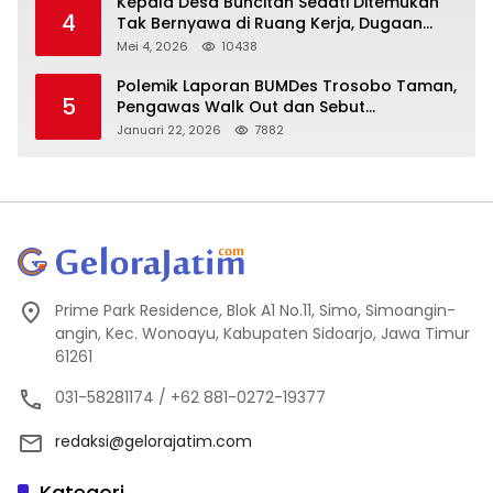
Kepala Desa Buncitan Sedati Ditemukan
4
Tak Bernyawa di Ruang Kerja, Dugaan
Bunuh Diri Menguat
Mei 4, 2026
10438
Polemik Laporan BUMDes Trosobo Taman,
5
Pengawas Walk Out dan Sebut
Kejanggalan
Januari 22, 2026
7882
Prime Park Residence, Blok A1 No.11, Simo, Simoangin-
angin, Kec. Wonoayu, Kabupaten Sidoarjo, Jawa Timur
61261
031-58281174 / +62 881-0272-19377
redaksi@gelorajatim.com
Kategori