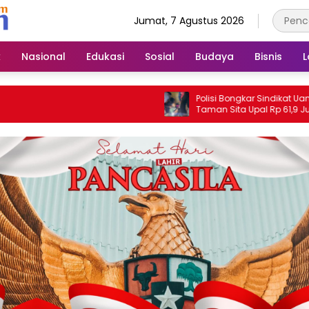
Jumat, 7 Agustus 2026
k
Nasional
Edukasi
Sosial
Budaya
Bisnis
L
Polisi Bongkar Sindikat Uang Palsu, Pol
Taman Sita Upal Rp 61,9 Juta dan
Tangkap Tiga Tersangka