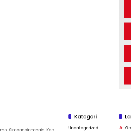
Kategori
La
Uncategorized
Ge
 Simo, Simoangin-angin, Kec.