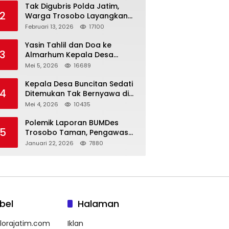
Tak Digubris Polda Jatim,
2
Warga Trosobo Layangkan
Dumas Dugaan Korupsi
Februari 13, 2026
17100
Oknum DPRD Sidoarjo ke
Kapolri
Yasin Tahlil dan Doa ke
3
Almarhum Kepala Desa
Buncitan Digelar Dua Lokasi
Mei 5, 2026
16689
Kepala Desa Buncitan Sedati
4
Ditemukan Tak Bernyawa di
Ruang Kerja, Dugaan Bunuh
Mei 4, 2026
10435
Diri Menguat
Polemik Laporan BUMDes
5
Trosobo Taman, Pengawas
Walk Out dan Sebut
Januari 22, 2026
7880
Kejanggalan
bel
Halaman
lorajatim.com
Iklan