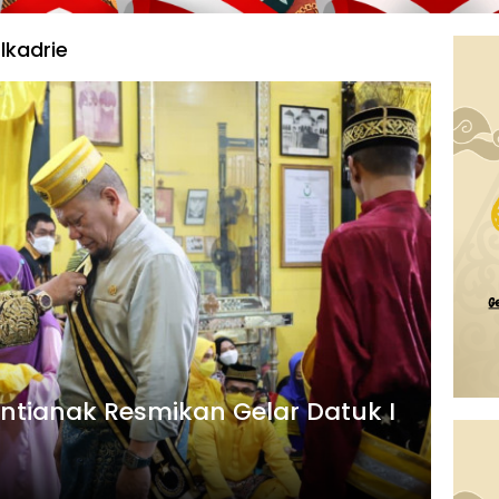
lkadrie
ntianak Resmikan Gelar Datuk I