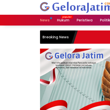
Langsung
ke
konten
News
Hukum
Peristiwa
Politi
Breaking News