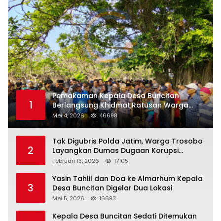
Pemakaman Kepala Desa Buncitan
1
Berlangsung Khidmat,Ratusan Warga
Larut Dalam Duka Yang Mendalam
Mei 4, 2026
46698
Tak Digubris Polda Jatim, Warga Trosobo
2
Layangkan Dumas Dugaan Korupsi
Oknum DPRD Sidoarjo ke Kapolri
Februari 13, 2026
17105
Yasin Tahlil dan Doa ke Almarhum Kepala
3
Desa Buncitan Digelar Dua Lokasi
Mei 5, 2026
16693
Kepala Desa Buncitan Sedati Ditemukan