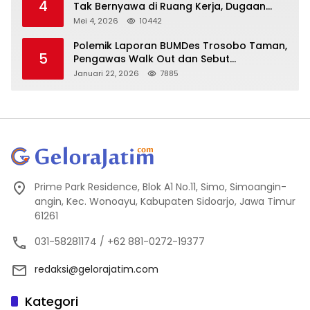
4
Tak Bernyawa di Ruang Kerja, Dugaan
Bunuh Diri Menguat
Mei 4, 2026
10442
Polemik Laporan BUMDes Trosobo Taman,
5
Pengawas Walk Out dan Sebut
Kejanggalan
Januari 22, 2026
7885
Prime Park Residence, Blok A1 No.11, Simo, Simoangin-
angin, Kec. Wonoayu, Kabupaten Sidoarjo, Jawa Timur
61261
031-58281174 / +62 881-0272-19377
redaksi@gelorajatim.com
Kategori