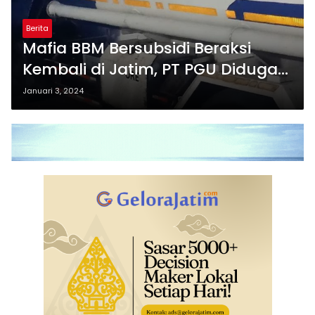
Berita
Mafia BBM Bersubsidi Beraksi
Kembali di Jatim, PT PGU Diduga
Dalang Kelangkaan BBM Subsidi
Januari 3, 2024