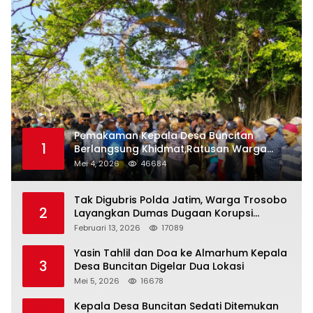
Pemakaman Kepala Desa Buncitan
1
Berlangsung Khidmat,Ratusan Warga
Larut Dalam Duka Yang Mendalam
Mei 4, 2026
46684
Tak Digubris Polda Jatim, Warga Trosobo
2
Layangkan Dumas Dugaan Korupsi
Oknum DPRD Sidoarjo ke Kapolri
Februari 13, 2026
17089
Yasin Tahlil dan Doa ke Almarhum Kepala
3
Desa Buncitan Digelar Dua Lokasi
Mei 5, 2026
16678
Kepala Desa Buncitan Sedati Ditemukan