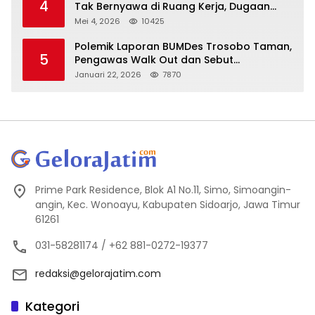
4
Tak Bernyawa di Ruang Kerja, Dugaan
Bunuh Diri Menguat
Mei 4, 2026
10425
Polemik Laporan BUMDes Trosobo Taman,
5
Pengawas Walk Out dan Sebut
Kejanggalan
Januari 22, 2026
7870
Prime Park Residence, Blok A1 No.11, Simo, Simoangin-
angin, Kec. Wonoayu, Kabupaten Sidoarjo, Jawa Timur
61261
031-58281174 / +62 881-0272-19377
redaksi@gelorajatim.com
Kategori