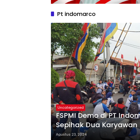
Pt indomarco
Uncategorized
FSPMI Demo di PT Indo
Sepihak Dua Karyawan
Agustus 23, 2024