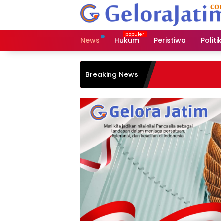
Langsung
ke
konten
News
Hukum
Peristiwa
Politi
Breaking News