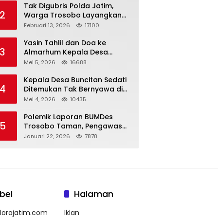
Tak Digubris Polda Jatim,
2
Warga Trosobo Layangkan
Dumas Dugaan Korupsi
Februari 13, 2026
17100
Oknum DPRD Sidoarjo ke
Kapolri
Yasin Tahlil dan Doa ke
3
Almarhum Kepala Desa
Buncitan Digelar Dua Lokasi
Mei 5, 2026
16688
Kepala Desa Buncitan Sedati
4
Ditemukan Tak Bernyawa di
Ruang Kerja, Dugaan Bunuh
Mei 4, 2026
10435
Diri Menguat
Polemik Laporan BUMDes
5
Trosobo Taman, Pengawas
Walk Out dan Sebut
Januari 22, 2026
7878
Kejanggalan
bel
Halaman
lorajatim.com
Iklan