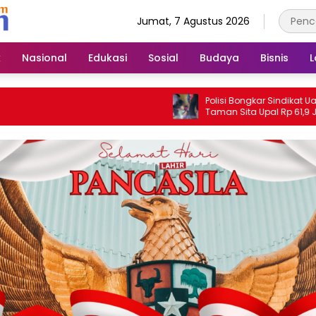
Jumat, 7 Agustus 2026
k
Nasional
Edukasi
Sosial
Budaya
Bisnis
L
Polisi Bongkar Sindikat Uang Palsu, Po
Taman Sita Upal Rp 61,9 Juta dan
Tangkap Tiga Tersangka