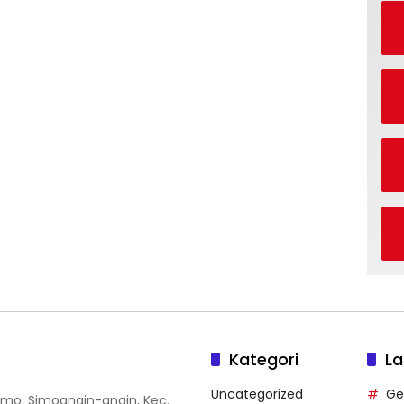
Kategori
La
Uncategorized
Ge
 Simo, Simoangin-angin, Kec.