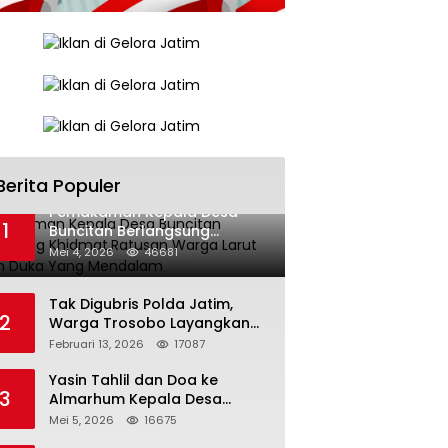
Berita Populer
Pemakaman Kepala Desa
1
Buncitan Berlangsung
Khidmat,Ratusan Warga Larut
Mei 4, 2026
46681
Dalam Duka Yang Mendalam
Tak Digubris Polda Jatim,
2
Warga Trosobo Layangkan
Dumas Dugaan Korupsi
Februari 13, 2026
17087
Oknum DPRD Sidoarjo ke
Kapolri
Yasin Tahlil dan Doa ke
3
Almarhum Kepala Desa
Buncitan Digelar Dua Lokasi
Mei 5, 2026
16675