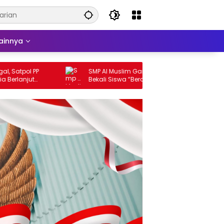
ainnya
tpol PP
SMP Al Muslim Gandeng BNN Sidoarjo
anjut
Bekali Siswa “Berani Beda, Menolak
sidangkan
Tanpa Ragu”