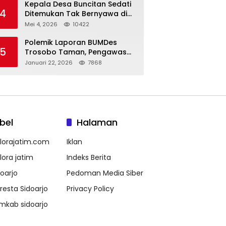
Kepala Desa Buncitan Sedati
4
Ditemukan Tak Bernyawa di
Ruang Kerja, Dugaan Bunuh
Mei 4, 2026
10422
Diri Menguat
Polemik Laporan BUMDes
5
Trosobo Taman, Pengawas
Walk Out dan Sebut
Januari 22, 2026
7868
Kejanggalan
bel
Halaman
lorajatim.com
Iklan
lora jatim
Indeks Berita
doarjo
Pedoman Media Siber
lresta Sidoarjo
Privacy Policy
mkab sidoarjo