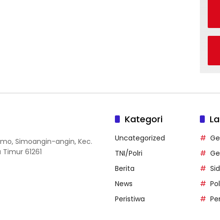
Kategori
La
Uncategorized
Ge
 Simo, Simoangin-angin, Kec.
 Timur 61261
TNI/Polri
Ge
Berita
Si
News
Po
Peristiwa
Pe