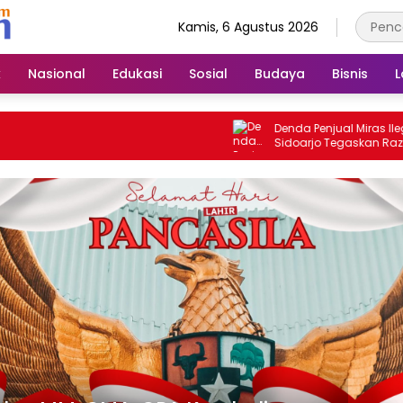
Kamis, 6 Agustus 2026
k
Nasional
Edukasi
Sosial
Budaya
Bisnis
L
Denda Penjual Miras Ilegal, Sa
Sidoarjo Tegaskan Razia Berl
Hingga Seluruh Pelanggar Di