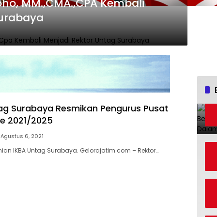
roho, MM.,CMA.,CPA Kembali
Surabaya
ag Surabaya Resmikan Pengurus Pusat
de 2021/2025
Agustus 6, 2021
ian IKBA Untag Surabaya. Gelorajatim.com – Rektor…