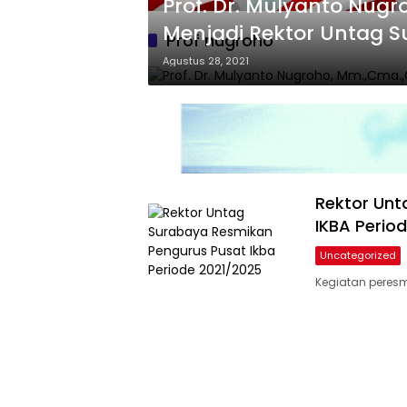
Prof. Dr. Mulyanto Nug
Menjadi Rektor Untag 
Prof nugroho
Agustus 28, 2021
Rektor Unt
IKBA Perio
Uncategorized
Kegiatan peresm