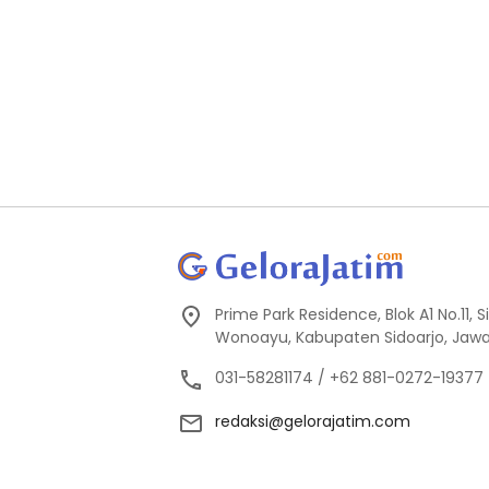
Prime Park Residence, Blok A1 No.11,
Wonoayu, Kabupaten Sidoarjo, Jawa
031-58281174 / +62 881-0272-19377
redaksi@gelorajatim.com