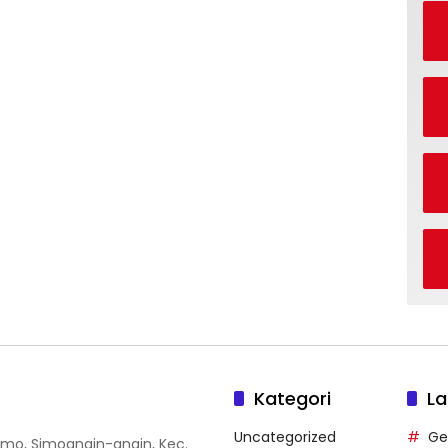
Kategori
La
Uncategorized
Ge
 Simo, Simoangin-angin, Kec.