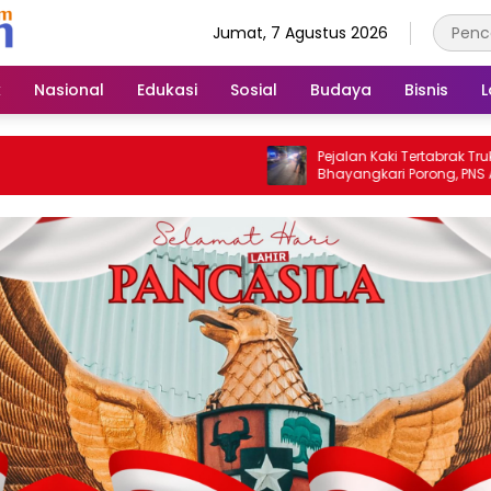
Jumat, 7 Agustus 2026
k
Nasional
Edukasi
Sosial
Budaya
Bisnis
L
Pejalan Kaki Tertabrak Truk di Depan S
Bhayangkari Porong, PNS Asal Pasuru
Alami Luka Serius