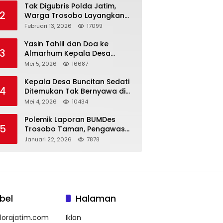
Tak Digubris Polda Jatim,
2
Warga Trosobo Layangkan
Dumas Dugaan Korupsi
Februari 13, 2026
17099
Oknum DPRD Sidoarjo ke
Kapolri
Yasin Tahlil dan Doa ke
3
Almarhum Kepala Desa
Buncitan Digelar Dua Lokasi
Mei 5, 2026
16687
Kepala Desa Buncitan Sedati
4
Ditemukan Tak Bernyawa di
Ruang Kerja, Dugaan Bunuh
Mei 4, 2026
10434
Diri Menguat
Polemik Laporan BUMDes
5
Trosobo Taman, Pengawas
Walk Out dan Sebut
Januari 22, 2026
7878
Kejanggalan
bel
Halaman
lorajatim.com
Iklan