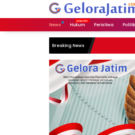
Langsung
ke
konten
News
Hukum
Peristiwa
Politi
Breaking News