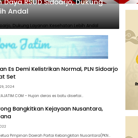
 Daya RSUD Sidoarjo, Dukung
ih Andal
an Es Demi Kelistrikan Normal, PLN Sidoarjo
at Set
 29, 2024
AJATIM.COM – Hujan deras es batu disertai…
ong Bangkitkan Kejayaan Nusantara,
lana
2022
etua Pimpinan Daerah Partai Kebangkitan Nusantara(PKN…