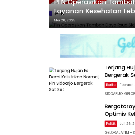
PLN Operasikan Tambah
Layanan Kesehatan Leb
PLN
Mei 28, 2025
Terjang Huj
Bergerak S
Berita
Februari
SIDOARJO, GELOR
Bergotoroy
Optimis Ke
Politik
Juli 26, 
GELORAJATIM – K