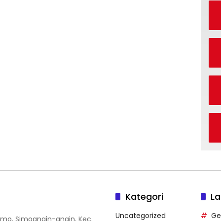
Kategori
La
Uncategorized
Ge
 Simo, Simoangin-angin, Kec.