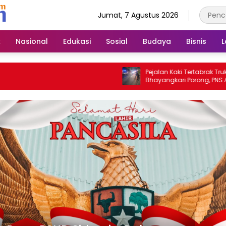
Jumat, 7 Agustus 2026
k
Nasional
Edukasi
Sosial
Budaya
Bisnis
L
Pejalan Kaki Tertabrak Truk di Depan
Bhayangkari Porong, PNS Asal Pasu
Alami Luka Serius