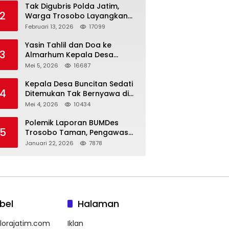
Tak Digubris Polda Jatim,
2
Warga Trosobo Layangkan
Dumas Dugaan Korupsi
Februari 13, 2026
17099
Oknum DPRD Sidoarjo ke
Kapolri
Yasin Tahlil dan Doa ke
3
Almarhum Kepala Desa
Buncitan Digelar Dua Lokasi
Mei 5, 2026
16687
Kepala Desa Buncitan Sedati
4
Ditemukan Tak Bernyawa di
Ruang Kerja, Dugaan Bunuh
Mei 4, 2026
10434
Diri Menguat
Polemik Laporan BUMDes
5
Trosobo Taman, Pengawas
Walk Out dan Sebut
Januari 22, 2026
7878
Kejanggalan
bel
Halaman
lorajatim.com
Iklan