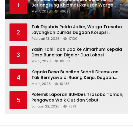
1
Berlangsung Khidmat,Ratusan Warga
Larut Dalam Duka Yang Mendalam
Mei 4, 2026
46693
Tak Digubris Polda Jatim, Warga Trosobo
2
Layangkan Dumas Dugaan Korupsi
Oknum DPRD Sidoarjo ke Kapolri
Februari 13, 2026
17100
Yasin Tahlil dan Doa ke Almarhum Kepala
3
Desa Buncitan Digelar Dua Lokasi
Mei 5, 2026
16688
Kepala Desa Buncitan Sedati Ditemukan
4
Tak Bernyawa di Ruang Kerja, Dugaan
Bunuh Diri Menguat
Mei 4, 2026
10435
Polemik Laporan BUMDes Trosobo Taman,
5
Pengawas Walk Out dan Sebut
Kejanggalan
Januari 22, 2026
7879