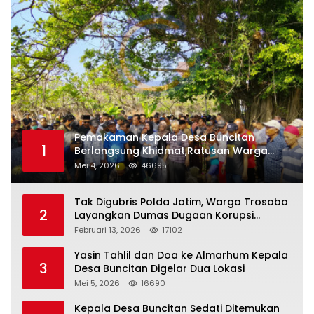
Pemakaman Kepala Desa Buncitan
1
Berlangsung Khidmat,Ratusan Warga
Larut Dalam Duka Yang Mendalam
Mei 4, 2026
46695
Tak Digubris Polda Jatim, Warga Trosobo
2
Layangkan Dumas Dugaan Korupsi
Oknum DPRD Sidoarjo ke Kapolri
Februari 13, 2026
17102
Yasin Tahlil dan Doa ke Almarhum Kepala
3
Desa Buncitan Digelar Dua Lokasi
Mei 5, 2026
16690
Kepala Desa Buncitan Sedati Ditemukan