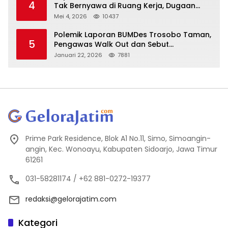
4
Tak Bernyawa di Ruang Kerja, Dugaan
Bunuh Diri Menguat
Mei 4, 2026
10437
Polemik Laporan BUMDes Trosobo Taman,
5
Pengawas Walk Out dan Sebut
Kejanggalan
Januari 22, 2026
7881
Prime Park Residence, Blok A1 No.11, Simo, Simoangin-
angin, Kec. Wonoayu, Kabupaten Sidoarjo, Jawa Timur
61261
031-58281174 / +62 881-0272-19377
redaksi@gelorajatim.com
Kategori