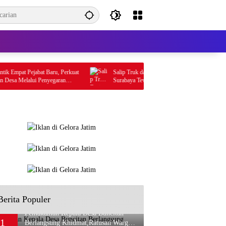
mpat Pejabat Baru, Perkuat
Salip Truk dari Sisi Kiri Berujung Maut, Remaja As
sa Melalui Penyegaran
Surabaya Tewas di Gedangan
Berita Populer
Pemakaman Kepala Desa Buncitan
1
Berlangsung Khidmat,Ratusan Warga