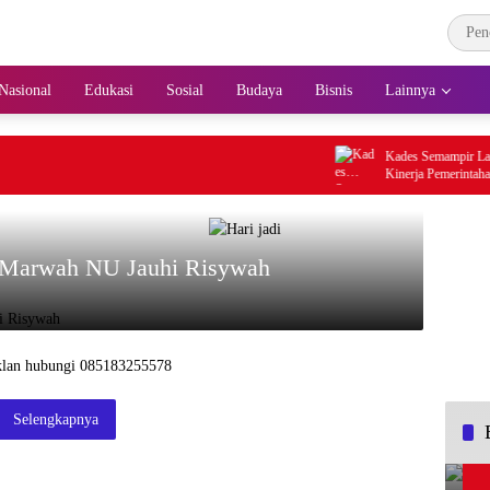
Nasional
Edukasi
Sosial
Budaya
Bisnis
Lainnya
Kades Semampir Lantik E
Kinerja Pemerintahan De
Organisasi
i Marwah NU Jauhi Risywah
Selengkapnya