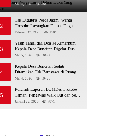
Larut Dalam Duka Yang Mendalam
Mei 4, 2026
46686
Tak Digubris Polda Jatim, Warga
2
Trosobo Layangkan Dumas Dugaan
Korupsi Oknum DPRD Sidoarjo ke
Februari 13, 2026
17090
Kapolri
Yasin Tahlil dan Doa ke Almarhum
3
Kepala Desa Buncitan Digelar Dua
Lokasi
Mei 5, 2026
16679
Kepala Desa Buncitan Sedati
4
Ditemukan Tak Bernyawa di Ruang
Kerja, Dugaan Bunuh Diri Menguat
Mei 4, 2026
10426
Polemik Laporan BUMDes Trosobo
5
Taman, Pengawas Walk Out dan Sebut
Kejanggalan
Januari 22, 2026
7871