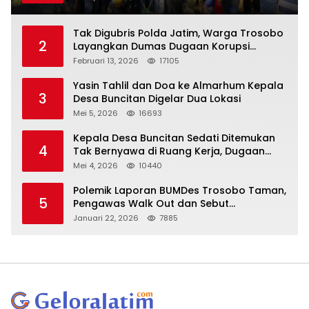
Tak Digubris Polda Jatim, Warga Trosobo
2
Layangkan Dumas Dugaan Korupsi
Oknum DPRD Sidoarjo ke Kapolri
Februari 13, 2026
17105
Yasin Tahlil dan Doa ke Almarhum Kepala
3
Desa Buncitan Digelar Dua Lokasi
Mei 5, 2026
16693
Kepala Desa Buncitan Sedati Ditemukan
4
Tak Bernyawa di Ruang Kerja, Dugaan
Bunuh Diri Menguat
Mei 4, 2026
10440
Polemik Laporan BUMDes Trosobo Taman,
5
Pengawas Walk Out dan Sebut
Kejanggalan
Januari 22, 2026
7885