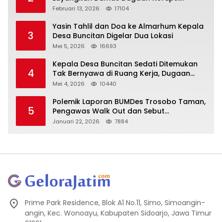
Oknum DPRD Sidoarjo ke Kapolri
Februari 13, 2026
17104
Yasin Tahlil dan Doa ke Almarhum Kepala
3
Desa Buncitan Digelar Dua Lokasi
Mei 5, 2026
16693
Kepala Desa Buncitan Sedati Ditemukan
4
Tak Bernyawa di Ruang Kerja, Dugaan
Bunuh Diri Menguat
Mei 4, 2026
10440
Polemik Laporan BUMDes Trosobo Taman,
5
Pengawas Walk Out dan Sebut
Kejanggalan
Januari 22, 2026
7884
Prime Park Residence, Blok A1 No.11, Simo, Simoangin-
angin, Kec. Wonoayu, Kabupaten Sidoarjo, Jawa Timur