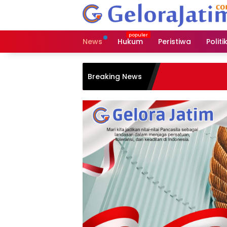
Langsung
ke
konten
News
Hukum
Peristiwa
Politi
Breaking News