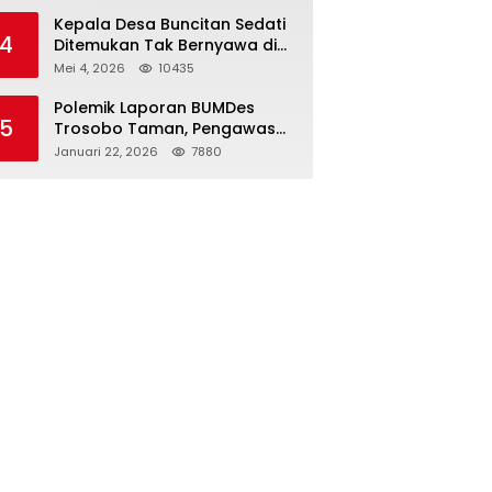
Kepala Desa Buncitan Sedati
4
Ditemukan Tak Bernyawa di
Ruang Kerja, Dugaan Bunuh
Mei 4, 2026
10435
Diri Menguat
Polemik Laporan BUMDes
5
Trosobo Taman, Pengawas
Walk Out dan Sebut
Januari 22, 2026
7880
Kejanggalan