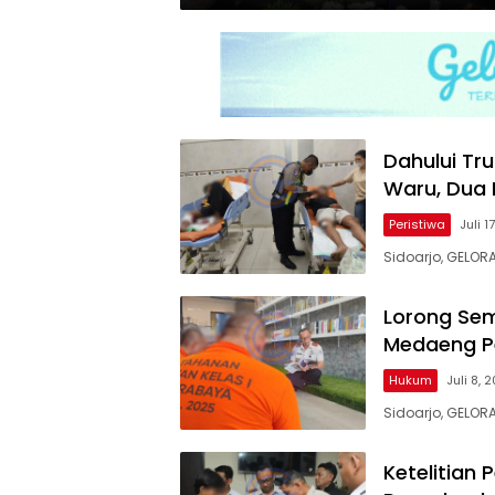
Dahului Tru
Waru, Dua 
Peristiwa
Juli 1
Sidoarjo, GELOR
Lorong Sem
Medaeng Pe
Hukum
Juli 8, 
Sidoarjo, GELO
Ketelitian