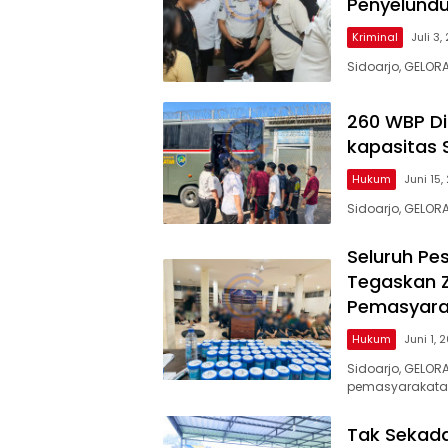
Penyelundu
Kriminal
Juli 3
Sidoarjo, GELOR
260 WBP Di
kapasitas 
Hukum
Juni 15
Sidoarjo, GELOR
Seluruh Pe
Tegaskan Z
Pemasyara
Hukum
Juni 1, 
Sidoarjo, GELO
pemasyarakata
Tak Sekada