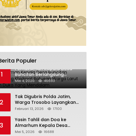
Berita Populer
Pemakaman Kepala Desa
1
Buncitan Berlangsung
Khidmat,Ratusan Warga Larut
Mei 4, 2026
46693
Dalam Duka Yang Mendalam
Tak Digubris Polda Jatim,
2
Warga Trosobo Layangkan
Dumas Dugaan Korupsi
Februari 13, 2026
17100
Oknum DPRD Sidoarjo ke
Kapolri
Yasin Tahlil dan Doa ke
3
Almarhum Kepala Desa
Buncitan Digelar Dua Lokasi
Mei 5, 2026
16688