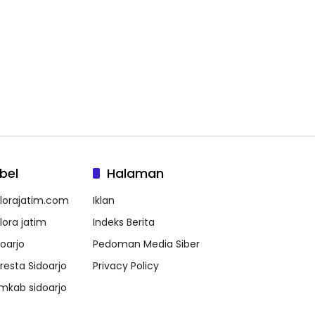
bel
Halaman
lorajatim.com
Iklan
lora jatim
Indeks Berita
doarjo
Pedoman Media Siber
lresta Sidoarjo
Privacy Policy
mkab sidoarjo