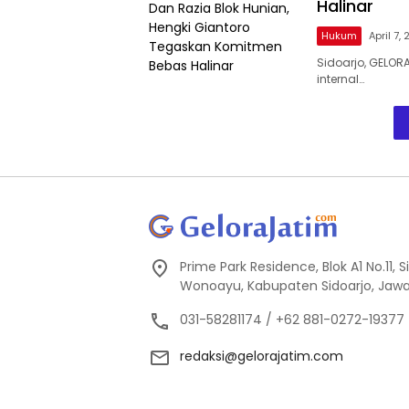
Halinar
Hukum
April 7,
Sidoarjo, GELO
internal…
Prime Park Residence, Blok A1 No.11,
Wonoayu, Kabupaten Sidoarjo, Jawa
031-58281174 / +62 881-0272-19377
redaksi@gelorajatim.com