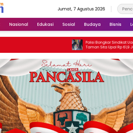
Jumat, 7 Agustus 2026
k
Nasional
Edukasi
Sosial
Budaya
Bisnis
L
Polisi Bongkar Sindikat Uang Palsu, Po
Taman Sita Upal Rp 61,9 Juta dan
Tangkap Tiga Tersangka