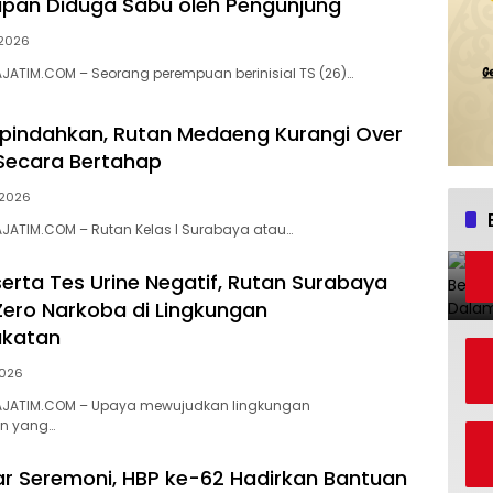
pan Diduga Sabu oleh Pengunjung
, 2026
AJATIM.COM – Seorang perempuan berinisial TS (26)…
pindahkan, Rutan Medaeng Kurangi Over
Secara Bertahap
, 2026
AJATIM.COM – Rutan Kelas I Surabaya atau…
serta Tes Urine Negatif, Rutan Surabaya
ero Narkoba di Lingkungan
katan
2026
RAJATIM.COM – Upaya mewujudkan lingkungan
n yang…
r Seremoni, HBP ke-62 Hadirkan Bantuan