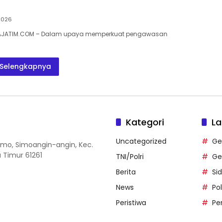
 2026
RAJATIM.COM – Dalam upaya memperkuat pengawasan
Selengkapnya
Kategori
La
Uncategorized
Ge
 Simo, Simoangin-angin, Kec.
 Timur 61261
TNI/Polri
Ge
Berita
Si
News
Po
Peristiwa
Pe