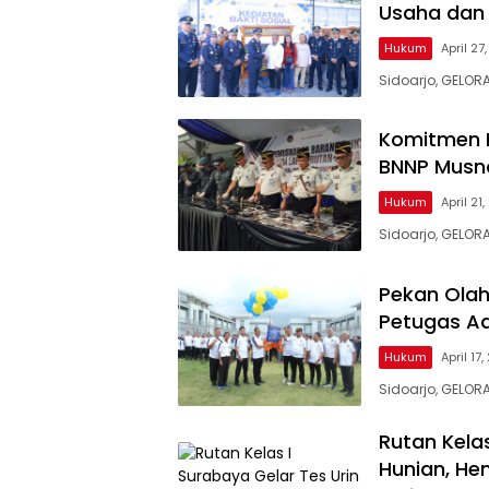
Usaha dan 
Hukum
April 27
Sidoarjo, GELOR
Komitmen B
BNNP Musna
Hukum
April 21
Sidoarjo, GELOR
Pekan Ola
Petugas Ad
Hukum
April 17
Sidoarjo, GELO
Rutan Kelas
Hunian, He