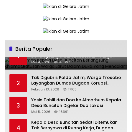
Berita Populer
Pemakaman Kepala Desa Buncitan
1
Berlangsung Khidmat,Ratusan Warga
Larut Dalam Duka Yang Mendalam
Mei 4, 2026
46697
Tak Digubris Polda Jatim, Warga Trosobo
2
Layangkan Dumas Dugaan Korupsi
Oknum DPRD Sidoarjo ke Kapolri
Februari 13, 2026
17103
Yasin Tahlil dan Doa ke Almarhum Kepala
3
Desa Buncitan Digelar Dua Lokasi
Mei 5, 2026
16691
Kepala Desa Buncitan Sedati Ditemukan
4
Tak Bernyawa di Ruang Kerja, Dugaan