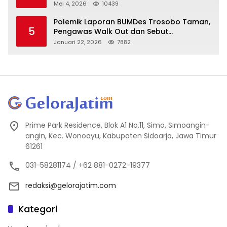
Bunuh Diri Menguat
Mei 4, 2026
10439
Polemik Laporan BUMDes Trosobo Taman,
5
Pengawas Walk Out dan Sebut
Kejanggalan
Januari 22, 2026
7882
Prime Park Residence, Blok A1 No.11, Simo, Simoangin-
angin, Kec. Wonoayu, Kabupaten Sidoarjo, Jawa Timur
61261
031-58281174 / +62 881-0272-19377
redaksi@gelorajatim.com
Kategori