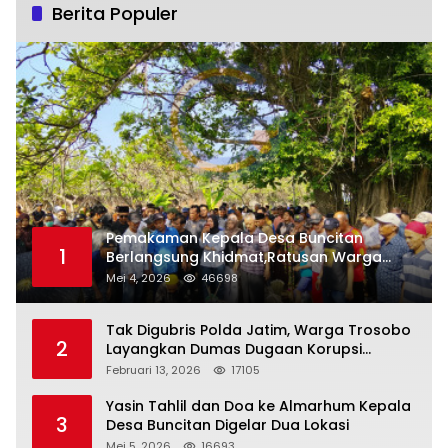
Berita Populer
Pemakaman Kepala Desa Buncitan
1
Berlangsung Khidmat,Ratusan Warga
Larut Dalam Duka Yang Mendalam
Mei 4, 2026
46698
Tak Digubris Polda Jatim, Warga Trosobo
2
Layangkan Dumas Dugaan Korupsi
Oknum DPRD Sidoarjo ke Kapolri
Februari 13, 2026
17105
Yasin Tahlil dan Doa ke Almarhum Kepala
3
Desa Buncitan Digelar Dua Lokasi
Mei 5, 2026
16693