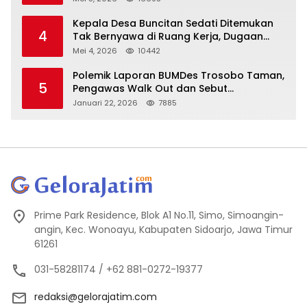
Kepala Desa Buncitan Sedati Ditemukan
4
Tak Bernyawa di Ruang Kerja, Dugaan
Bunuh Diri Menguat
Mei 4, 2026
10442
Polemik Laporan BUMDes Trosobo Taman,
5
Pengawas Walk Out dan Sebut
Kejanggalan
Januari 22, 2026
7885
Prime Park Residence, Blok A1 No.11, Simo, Simoangin-
angin, Kec. Wonoayu, Kabupaten Sidoarjo, Jawa Timur
61261
031-58281174 / +62 881-0272-19377
redaksi@gelorajatim.com