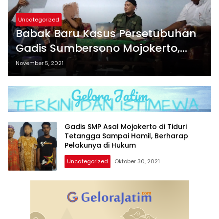
Uncategorized
Babak Baru Kasus Persetubuhan
Gadis Sumbersono Mojokerto,
Berharap Segera Terungkap
November 5, 2021
Gadis SMP Asal Mojokerto di Tiduri
Tetangga Sampai Hamil, Berharap
Pelakunya di Hukum
Uncategorized
Oktober 30, 2021