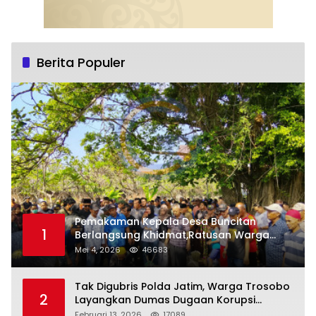
Berita Populer
Pemakaman Kepala Desa Buncitan
1
Berlangsung Khidmat,Ratusan Warga
Larut Dalam Duka Yang Mendalam
Mei 4, 2026
46683
Tak Digubris Polda Jatim, Warga Trosobo
2
Layangkan Dumas Dugaan Korupsi
Oknum DPRD Sidoarjo ke Kapolri
Februari 13, 2026
17089