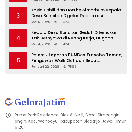
Yasin Tahlil dan Doa ke Almarhum Kepala
3
Desa Buncitan Digelar Dua Lokasi
Mei 5, 2026
16676
Kepala Desa Buncitan Sedati Ditemukan
4
Tak Bernyawa di Ruang Kerja, Dugaan
Bunuh Diri Menguat
Mei 4, 2026
10424
Polemik Laporan BUMDes Trosobo Taman,
5
Pengawas Walk Out dan Sebut
Kejanggalan
Januari 22, 2026
7869
Prime Park Residence, Blok A1 No.11, Simo, Simoangin-
angin, Kec. Wonoayu, Kabupaten Sidoarjo, Jawa Timur
61261