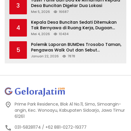
3
Desa Buncitan Digelar Dua Lokasi
Mei 5, 2026
16687
Kepala Desa Buncitan Sedati Ditemukan
4
Tak Bernyawa di Ruang Kerja, Dugaan
Bunuh Diri Menguat
Mei 4, 2026
10434
Polemik Laporan BUMDes Trosobo Taman,
5
Pengawas Walk Out dan Sebut
Kejanggalan
Januari 22, 2026
7878
Prime Park Residence, Blok A1 No.11, Simo, Simoangin-
angin, Kec. Wonoayu, Kabupaten Sidoarjo, Jawa Timur
61261
031-58281174 / +62 881-0272-19377