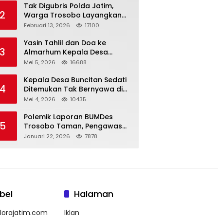
Tak Digubris Polda Jatim,
2
Warga Trosobo Layangkan
Dumas Dugaan Korupsi
Februari 13, 2026
17100
Oknum DPRD Sidoarjo ke
Kapolri
Yasin Tahlil dan Doa ke
3
Almarhum Kepala Desa
Buncitan Digelar Dua Lokasi
Mei 5, 2026
16688
Kepala Desa Buncitan Sedati
4
Ditemukan Tak Bernyawa di
Ruang Kerja, Dugaan Bunuh
Mei 4, 2026
10435
Diri Menguat
Polemik Laporan BUMDes
5
Trosobo Taman, Pengawas
Walk Out dan Sebut
Januari 22, 2026
7878
Kejanggalan
bel
Halaman
lorajatim.com
Iklan