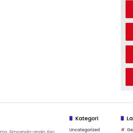
Kategori
La
Uncategorized
Ge
 Simo, Simoangin-angin, Kec.