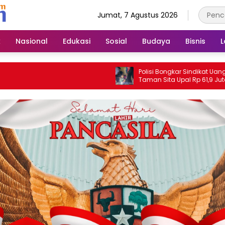
Jumat, 7 Agustus 2026
k
Nasional
Edukasi
Sosial
Budaya
Bisnis
L
Polisi Bongkar Sindikat Uang Palsu, Pols
Taman Sita Upal Rp 61,9 Juta dan
Tangkap Tiga Tersangka