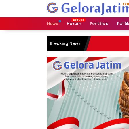
Langsung
ke
konten
News
Hukum
Peristiwa
Politi
Breaking News