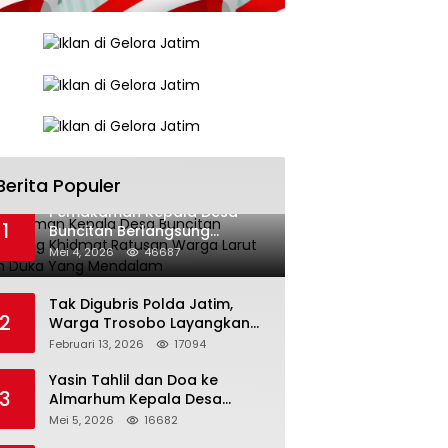
Berita Populer
Pemakaman Kepala Desa
1
Buncitan Berlangsung
Khidmat,Ratusan Warga Larut
Mei 4, 2026
46687
Dalam Duka Yang Mendalam
Tak Digubris Polda Jatim,
2
Warga Trosobo Layangkan
Dumas Dugaan Korupsi
Februari 13, 2026
17094
Oknum DPRD Sidoarjo ke
Kapolri
Yasin Tahlil dan Doa ke
3
Almarhum Kepala Desa
Buncitan Digelar Dua Lokasi
Mei 5, 2026
16682