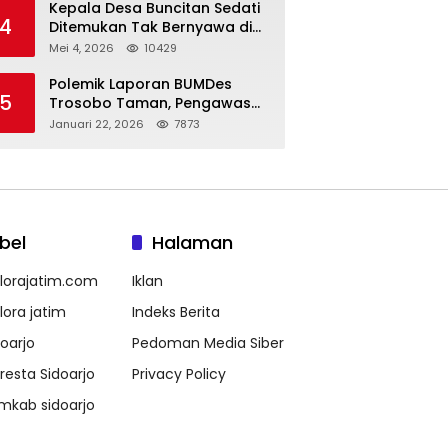
Kepala Desa Buncitan Sedati
4
Ditemukan Tak Bernyawa di
Ruang Kerja, Dugaan Bunuh
Mei 4, 2026
10429
Diri Menguat
Polemik Laporan BUMDes
5
Trosobo Taman, Pengawas
Walk Out dan Sebut
Januari 22, 2026
7873
Kejanggalan
bel
Halaman
lorajatim.com
Iklan
lora jatim
Indeks Berita
doarjo
Pedoman Media Siber
lresta Sidoarjo
Privacy Policy
mkab sidoarjo