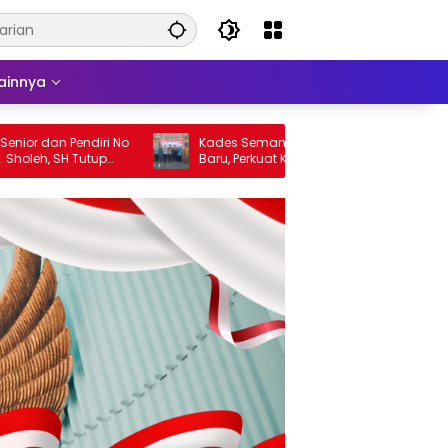
ainnya
r dan Pendiri No
Kades Semampir Lantik Empat Pejabat
leh, SH Tutup
Baru, Perkuat Kinerja Pemerintahan Desa
 Sidoarjo Berduka
Melalui Penyegaran Organisasi