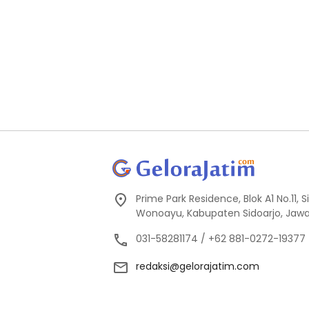
Prime Park Residence, Blok A1 No.11,
Wonoayu, Kabupaten Sidoarjo, Jawa
031-58281174 / +62 881-0272-19377
redaksi@gelorajatim.com