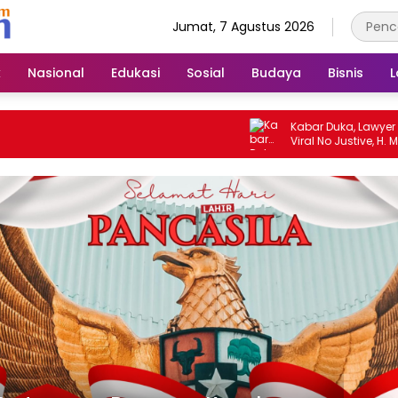
Jumat, 7 Agustus 2026
k
Nasional
Edukasi
Sosial
Budaya
Bisnis
L
Kabar Duka, Lawyer Senio
Viral No Justive, H. M. Sho
Usia, Kolega dan Aktivis