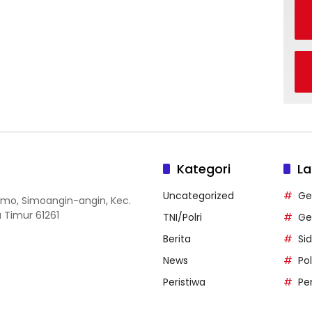
Kategori
La
Uncategorized
Ge
 Simo, Simoangin-angin, Kec.
 Timur 61261
TNI/Polri
Ge
Berita
Si
News
Po
Peristiwa
Pe