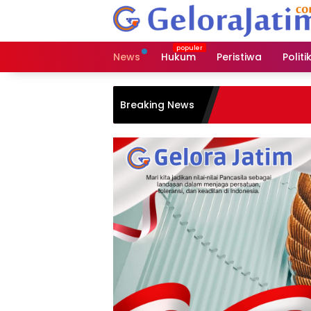
Langsung
ke
konten
News
Hukum
Peristiwa
Politi
Breaking News