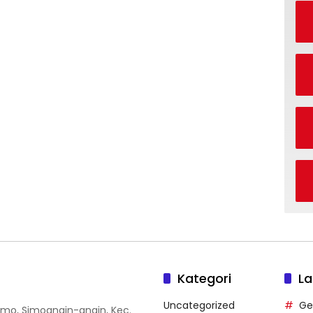
Kategori
La
Uncategorized
Ge
 Simo, Simoangin-angin, Kec.