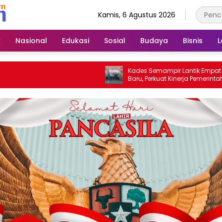
Kamis, 6 Agustus 2026
k
Nasional
Edukasi
Sosial
Budaya
Bisnis
L
Kades Semampir Lantik Empat Pejabat
Baru, Perkuat Kinerja Pemerintahan Desa
Melalui Penyegaran Organisasi