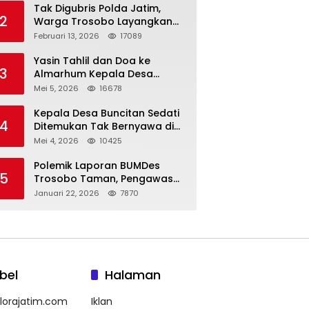
Tak Digubris Polda Jatim,
2
Warga Trosobo Layangkan
Dumas Dugaan Korupsi
Februari 13, 2026
17089
Oknum DPRD Sidoarjo ke
Kapolri
Yasin Tahlil dan Doa ke
3
Almarhum Kepala Desa
Buncitan Digelar Dua Lokasi
Mei 5, 2026
16678
Kepala Desa Buncitan Sedati
4
Ditemukan Tak Bernyawa di
Ruang Kerja, Dugaan Bunuh
Mei 4, 2026
10425
Diri Menguat
Polemik Laporan BUMDes
5
Trosobo Taman, Pengawas
Walk Out dan Sebut
Januari 22, 2026
7870
Kejanggalan
bel
Halaman
lorajatim.com
Iklan