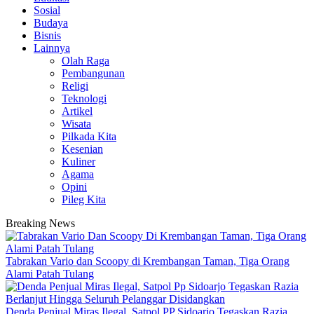
Sosial
Budaya
Bisnis
Lainnya
Olah Raga
Pembangunan
Religi
Teknologi
Artikel
Wisata
Pilkada Kita
Kesenian
Kuliner
Agama
Opini
Pileg Kita
Breaking News
Tabrakan Vario dan Scoopy di Krembangan Taman, Tiga Orang
Alami Patah Tulang
Denda Penjual Miras Ilegal, Satpol PP Sidoarjo Tegaskan Razia