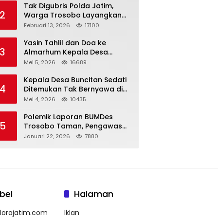
Tak Digubris Polda Jatim,
2
Warga Trosobo Layangkan
Dumas Dugaan Korupsi
Februari 13, 2026
17100
Oknum DPRD Sidoarjo ke
Kapolri
Yasin Tahlil dan Doa ke
3
Almarhum Kepala Desa
Buncitan Digelar Dua Lokasi
Mei 5, 2026
16689
Kepala Desa Buncitan Sedati
4
Ditemukan Tak Bernyawa di
Ruang Kerja, Dugaan Bunuh
Mei 4, 2026
10435
Diri Menguat
Polemik Laporan BUMDes
5
Trosobo Taman, Pengawas
Walk Out dan Sebut
Januari 22, 2026
7880
Kejanggalan
bel
Halaman
lorajatim.com
Iklan