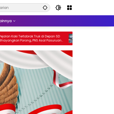
ainnya
ki Tertabrak Truk di Depan SD
Gudang Karton di Sidomulyo K
ri Porong, PNS Asal Pasuruan
Terbakar, Dua Unit PMK Berhasi
 Serius
Api