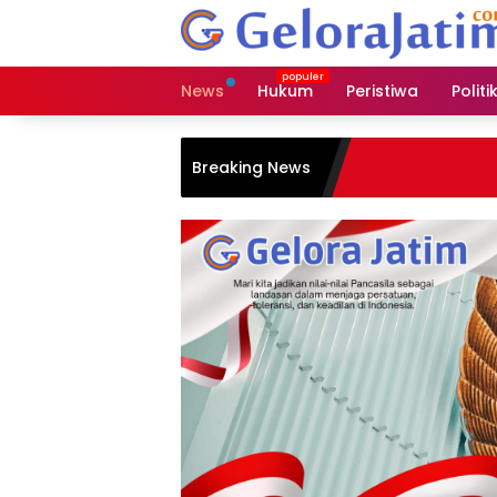
Langsung
ke
konten
News
Hukum
Peristiwa
Politi
Breaking News