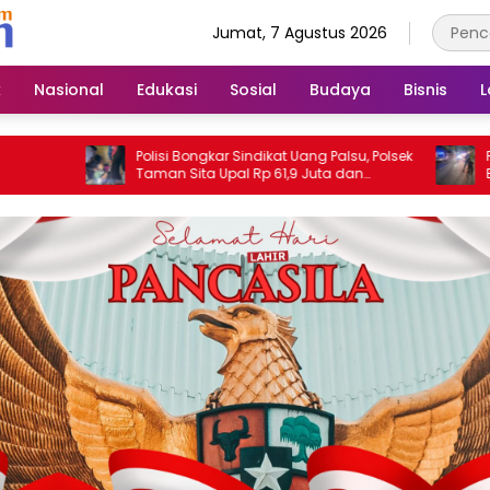
Jumat, 7 Agustus 2026
k
Nasional
Edukasi
Sosial
Budaya
Bisnis
L
Polisi Bongkar Sindikat Uang Palsu, Polsek
Pejalan Ka
Taman Sita Upal Rp 61,9 Juta dan
Bhayangka
Tangkap Tiga Tersangka
Alami Luka