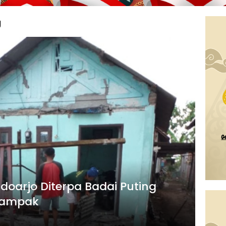
g
oarjo Diterpa Badai Puting
rdampak