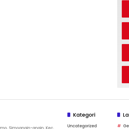
Kategori
La
Uncategorized
Ge
 Simo, Simoangin-angin, Kec.