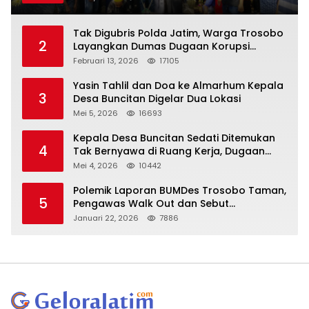
Tak Digubris Polda Jatim, Warga Trosobo
2
Layangkan Dumas Dugaan Korupsi
Oknum DPRD Sidoarjo ke Kapolri
Februari 13, 2026
17105
Yasin Tahlil dan Doa ke Almarhum Kepala
3
Desa Buncitan Digelar Dua Lokasi
Mei 5, 2026
16693
Kepala Desa Buncitan Sedati Ditemukan
4
Tak Bernyawa di Ruang Kerja, Dugaan
Bunuh Diri Menguat
Mei 4, 2026
10442
Polemik Laporan BUMDes Trosobo Taman,
5
Pengawas Walk Out dan Sebut
Kejanggalan
Januari 22, 2026
7886