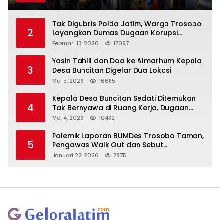
Tak Digubris Polda Jatim, Warga Trosobo
2
Layangkan Dumas Dugaan Korupsi
Oknum DPRD Sidoarjo ke Kapolri
Februari 13, 2026
17097
Yasin Tahlil dan Doa ke Almarhum Kepala
3
Desa Buncitan Digelar Dua Lokasi
Mei 5, 2026
16685
Kepala Desa Buncitan Sedati Ditemukan
4
Tak Bernyawa di Ruang Kerja, Dugaan
Bunuh Diri Menguat
Mei 4, 2026
10432
Polemik Laporan BUMDes Trosobo Taman,
5
Pengawas Walk Out dan Sebut
Kejanggalan
Januari 22, 2026
7875