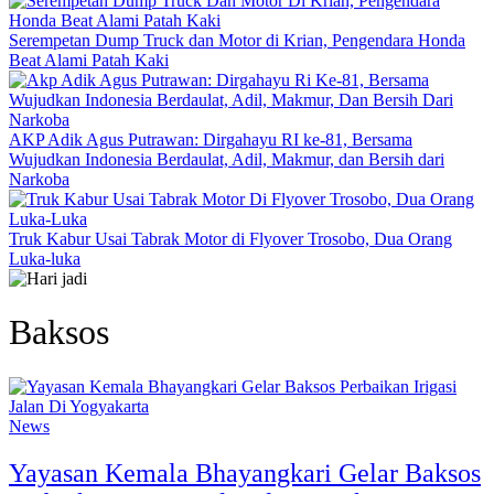
Serempetan Dump Truck dan Motor di Krian, Pengendara Honda
Beat Alami Patah Kaki
AKP Adik Agus Putrawan: Dirgahayu RI ke-81, Bersama
Wujudkan Indonesia Berdaulat, Adil, Makmur, dan Bersih dari
Narkoba
Truk Kabur Usai Tabrak Motor di Flyover Trosobo, Dua Orang
Luka-luka
Baksos
News
Yayasan Kemala Bhayangkari Gelar Baksos