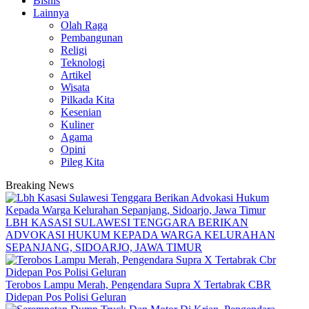
Bisnis
Lainnya
Olah Raga
Pembangunan
Religi
Teknologi
Artikel
Wisata
Pilkada Kita
Kesenian
Kuliner
Agama
Opini
Pileg Kita
Breaking News
LBH KASASI SULAWESI TENGGARA BERIKAN
ADVOKASI HUKUM KEPADA WARGA KELURAHAN
SEPANJANG, SIDOARJO, JAWA TIMUR
Terobos Lampu Merah, Pengendara Supra X Tertabrak CBR
Didepan Pos Polisi Geluran