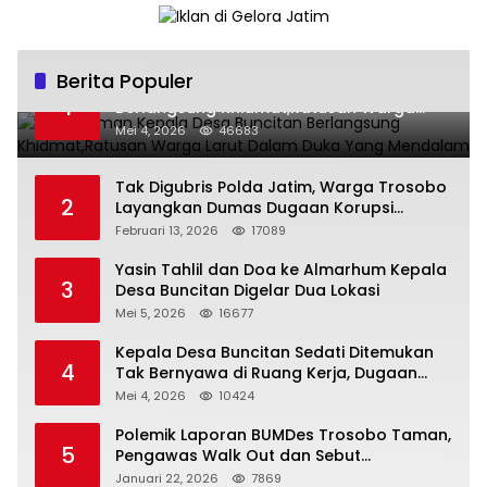
Berita Populer
Pemakaman Kepala Desa Buncitan
1
Berlangsung Khidmat,Ratusan Warga
Larut Dalam Duka Yang Mendalam
Mei 4, 2026
46683
Tak Digubris Polda Jatim, Warga Trosobo
2
Layangkan Dumas Dugaan Korupsi
Oknum DPRD Sidoarjo ke Kapolri
Februari 13, 2026
17089
Yasin Tahlil dan Doa ke Almarhum Kepala
3
Desa Buncitan Digelar Dua Lokasi
Mei 5, 2026
16677
Kepala Desa Buncitan Sedati Ditemukan
4
Tak Bernyawa di Ruang Kerja, Dugaan
Bunuh Diri Menguat
Mei 4, 2026
10424
Polemik Laporan BUMDes Trosobo Taman,
5
Pengawas Walk Out dan Sebut
Kejanggalan
Januari 22, 2026
7869