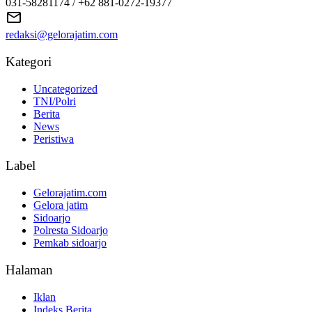
031-58281174 / +62 881-0272-19377
redaksi@gelorajatim.com
Kategori
Uncategorized
TNI/Polri
Berita
News
Peristiwa
Label
Gelorajatim.com
Gelora jatim
Sidoarjo
Polresta Sidoarjo
Pemkab sidoarjo
Halaman
Iklan
Indeks Berita