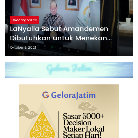
Uncategorized
LaNyalla Sebut Amandemen
Dibutuhkan untuk Menekan
Oligarki
Oktober 9, 2021