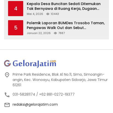
Kepala Desa Buncitan Sedati Ditemukan
4
Tak Bernyawa di Ruang Kerja, Dugaan
Bunuh Diri Menguat
Mei 4, 2026
10443
Polemik Laporan BUMDes Trosobo Taman,
5
Pengawas Walk Out dan Sebut
Kejanggalan
Januari 22, 2026
7887
Prime Park Residence, Blok A1 No.11, Simo, Simoangin-
angin, Kec. Wonoayu, Kabupaten Sidoarjo, Jawa Timur
61261
031-58281174 / +62 881-0272-19377
redaksi@gelorajatim.com