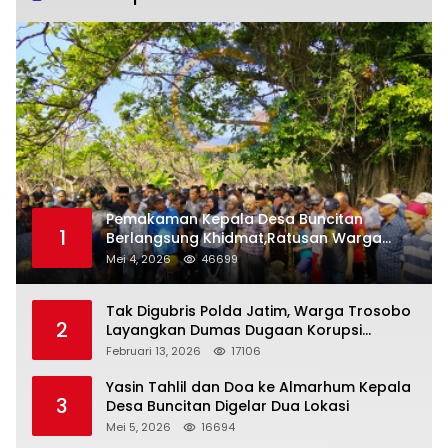
Pemakaman Kepala Desa Buncitan
1
Berlangsung Khidmat,Ratusan Warga
Larut Dalam Duka Yang Mendalam
Mei 4, 2026
46699
Tak Digubris Polda Jatim, Warga Trosobo
2
Layangkan Dumas Dugaan Korupsi
Oknum DPRD Sidoarjo ke Kapolri
Februari 13, 2026
17106
Yasin Tahlil dan Doa ke Almarhum Kepala
3
Desa Buncitan Digelar Dua Lokasi
Mei 5, 2026
16694