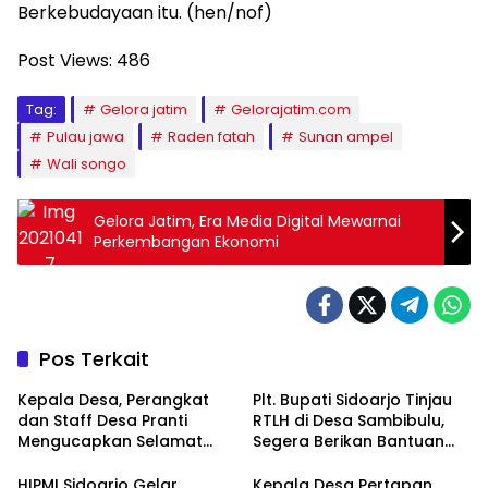
Berkebudayaan itu. (hen/nof)
Post Views:
486
Tag:
Gelora jatim
Gelorajatim.com
Pulau jawa
Raden fatah
Sunan ampel
Wali songo
Gelora Jatim, Era Media Digital Mewarnai
Perkembangan Ekonomi
Pos Terkait
Kepala Desa, Perangkat
Plt. Bupati Sidoarjo Tinjau
dan Staff Desa Pranti
RTLH di Desa Sambibulu,
Mengucapkan Selamat
Segera Berikan Bantuan
Natal 2024 dan Tahun
Renovasi
Baru 2025
HIPMI Sidoarjo Gelar
Kepala Desa Pertapan