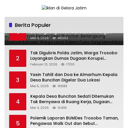
Berita Populer
Pemakaman Kepala Desa Buncitan
1
Berlangsung Khidmat,Ratusan Warga
Larut Dalam Duka Yang Mendalam
Mei 4, 2026
46693
Tak Digubris Polda Jatim, Warga Trosobo
2
Layangkan Dumas Dugaan Korupsi
Oknum DPRD Sidoarjo ke Kapolri
Februari 13, 2026
17100
Yasin Tahlil dan Doa ke Almarhum Kepala
3
Desa Buncitan Digelar Dua Lokasi
Mei 5, 2026
16688
Kepala Desa Buncitan Sedati Ditemukan
4
Tak Bernyawa di Ruang Kerja, Dugaan
Bunuh Diri Menguat
Mei 4, 2026
10435
Polemik Laporan BUMDes Trosobo Taman,
5
Pengawas Walk Out dan Sebut