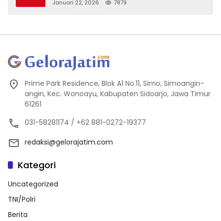
Kejanggalan
Januari 22, 2026
7879
Prime Park Residence, Blok A1 No.11, Simo, Simoangin-
angin, Kec. Wonoayu, Kabupaten Sidoarjo, Jawa Timur
61261
031-58281174 / +62 881-0272-19377
redaksi@gelorajatim.com
Kategori
Uncategorized
TNI/Polri
Berita