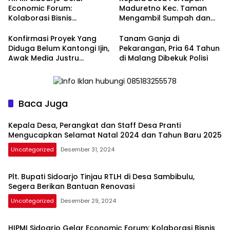
Economic Forum:
Maduretno Kec. Taman
Kolaborasi Bisnis
Mengambil Sumpah dan
Menyongsong Era Ekonomi
Lantik 3 Perangkat Baru
Baru
Konfirmasi Proyek Yang
Tanam Ganja di
Diduga Belum Kantongi Ijin,
Pekarangan, Pria 64 Tahun
Awak Media Justru
di Malang Dibekuk Polisi
Diintimidasi Kasie
Pembangunan
Baca Juga
Kepala Desa, Perangkat dan Staff Desa Pranti
Mengucapkan Selamat Natal 2024 dan Tahun Baru 2025
Uncategorized
Desember 31, 2024
Plt. Bupati Sidoarjo Tinjau RTLH di Desa Sambibulu,
Segera Berikan Bantuan Renovasi
Uncategorized
Desember 29, 2024
HIPMI Sidoarjo Gelar Economic Forum: Kolaborasi Bisnis