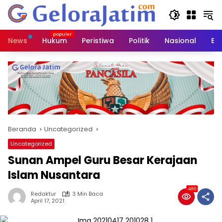
Langsung
ke
konten
News
Hukum
Peristiwa
Politik
Nasional
Ed
Beranda
Uncategorized
Uncategorized
Sunan Ampel Guru Besar Kerajaan
Islam Nusantara
486
Redaktur
3 Min Baca
April 17, 2021