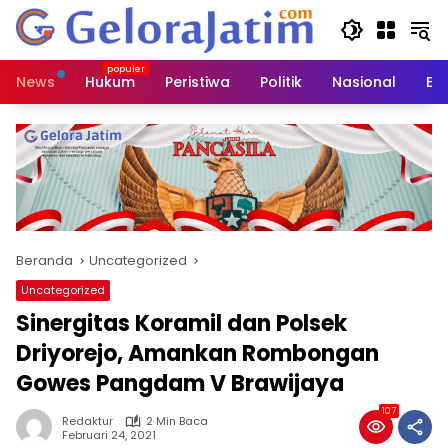
Langsung
ke
konten
News
Hukum
Peristiwa
Politik
Nasional
Ed
Beranda
Uncategorized
Uncategorized
Sinergitas Koramil dan Polsek
Driyorejo, Amankan Rombongan
Gowes Pangdam V Brawijaya
107
Redaktur
2 Min Baca
Februari 24, 2021