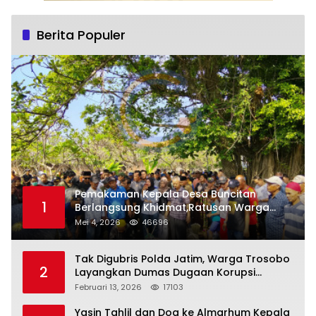
Berita Populer
Pemakaman Kepala Desa Buncitan
1
Berlangsung Khidmat,Ratusan Warga
Larut Dalam Duka Yang Mendalam
Mei 4, 2026
46696
Tak Digubris Polda Jatim, Warga Trosobo
2
Layangkan Dumas Dugaan Korupsi
Oknum DPRD Sidoarjo ke Kapolri
Februari 13, 2026
17103
Yasin Tahlil dan Doa ke Almarhum Kepala