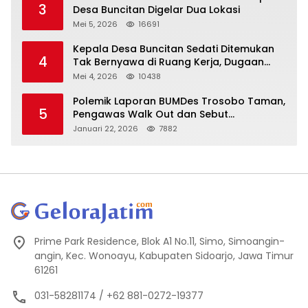
3
Desa Buncitan Digelar Dua Lokasi
Mei 5, 2026
16691
Kepala Desa Buncitan Sedati Ditemukan
4
Tak Bernyawa di Ruang Kerja, Dugaan
Bunuh Diri Menguat
Mei 4, 2026
10438
Polemik Laporan BUMDes Trosobo Taman,
5
Pengawas Walk Out dan Sebut
Kejanggalan
Januari 22, 2026
7882
Prime Park Residence, Blok A1 No.11, Simo, Simoangin-
angin, Kec. Wonoayu, Kabupaten Sidoarjo, Jawa Timur
61261
031-58281174 / +62 881-0272-19377