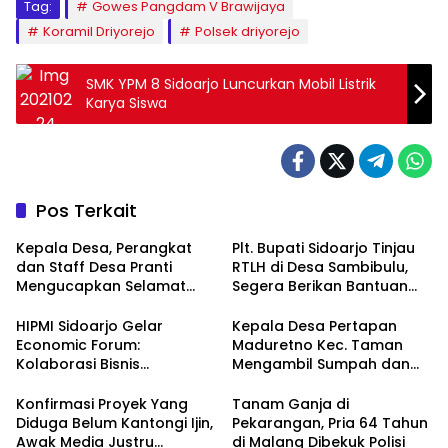
Tag:
Gowes Pangdam V Brawijaya
Koramil Driyorejo
Polsek driyorejo
SMK YPM 8 Sidoarjo Luncurkan Mobil Listrik
Karya Siswa
Pos Terkait
Kepala Desa, Perangkat
Plt. Bupati Sidoarjo Tinjau
dan Staff Desa Pranti
RTLH di Desa Sambibulu,
Mengucapkan Selamat
Segera Berikan Bantuan
Natal 2024 dan Tahun
Renovasi
Baru 2025
HIPMI Sidoarjo Gelar
Kepala Desa Pertapan
Economic Forum:
Maduretno Kec. Taman
Kolaborasi Bisnis
Mengambil Sumpah dan
Menyongsong Era Ekonomi
Lantik 3 Perangkat Baru
Baru
Konfirmasi Proyek Yang
Tanam Ganja di
Diduga Belum Kantongi Ijin,
Pekarangan, Pria 64 Tahun
Awak Media Justru
di Malang Dibekuk Polisi