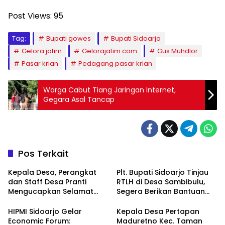
Post Views:
95
Tag:
Bupati gowes
Bupati Sidoarjo
Gelora jatim
Gelorajatim.com
Gus Muhdlor
Pasar krian
Pedagang pasar krian
Warga Cabut Tiang Jaringan Internet,
Gegara Asal Tancap
Pos Terkait
Kepala Desa, Perangkat
Plt. Bupati Sidoarjo Tinjau
dan Staff Desa Pranti
RTLH di Desa Sambibulu,
Mengucapkan Selamat
Segera Berikan Bantuan
Natal 2024 dan Tahun
Renovasi
Baru 2025
HIPMI Sidoarjo Gelar
Kepala Desa Pertapan
Economic Forum:
Maduretno Kec. Taman