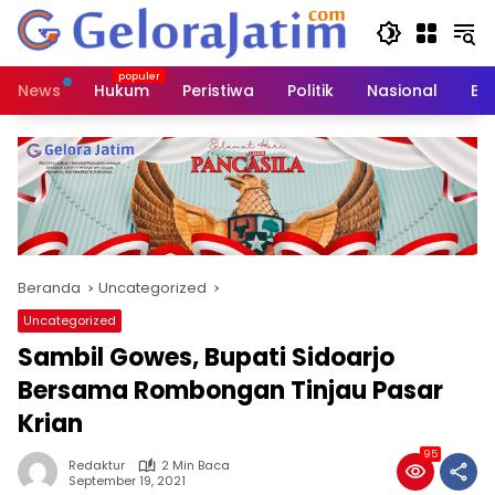
Langsung
ke
konten
News
Hukum
Peristiwa
Politik
Nasional
Ed
Beranda
Uncategorized
Uncategorized
Sambil Gowes, Bupati Sidoarjo
Bersama Rombongan Tinjau Pasar
Krian
95
Redaktur
2 Min Baca
September 19, 2021