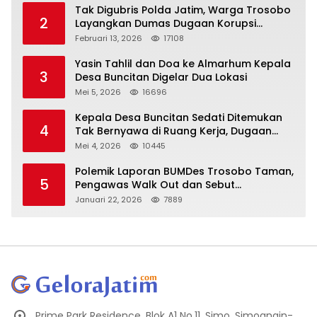
Tak Digubris Polda Jatim, Warga Trosobo
2
Layangkan Dumas Dugaan Korupsi
Oknum DPRD Sidoarjo ke Kapolri
Februari 13, 2026
17108
Yasin Tahlil dan Doa ke Almarhum Kepala
3
Desa Buncitan Digelar Dua Lokasi
Mei 5, 2026
16696
Kepala Desa Buncitan Sedati Ditemukan
4
Tak Bernyawa di Ruang Kerja, Dugaan
Bunuh Diri Menguat
Mei 4, 2026
10445
Polemik Laporan BUMDes Trosobo Taman,
5
Pengawas Walk Out dan Sebut
Kejanggalan
Januari 22, 2026
7889
Prime Park Residence, Blok A1 No.11, Simo, Simoangin-