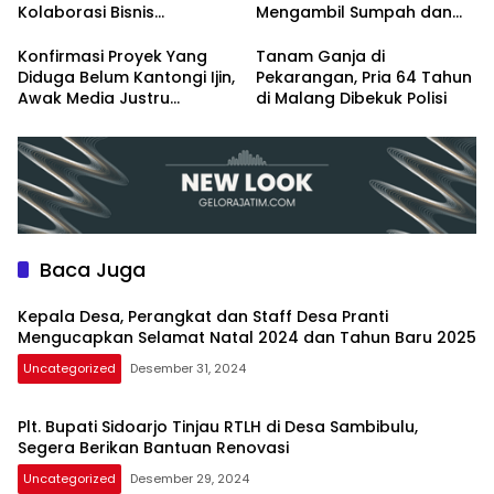
Kolaborasi Bisnis
Mengambil Sumpah dan
Menyongsong Era Ekonomi
Lantik 3 Perangkat Baru
Baru
Konfirmasi Proyek Yang
Tanam Ganja di
Diduga Belum Kantongi Ijin,
Pekarangan, Pria 64 Tahun
Awak Media Justru
di Malang Dibekuk Polisi
Diintimidasi Kasie
Pembangunan
Baca Juga
Kepala Desa, Perangkat dan Staff Desa Pranti
Mengucapkan Selamat Natal 2024 dan Tahun Baru 2025
Uncategorized
Desember 31, 2024
Plt. Bupati Sidoarjo Tinjau RTLH di Desa Sambibulu,
Segera Berikan Bantuan Renovasi
Uncategorized
Desember 29, 2024