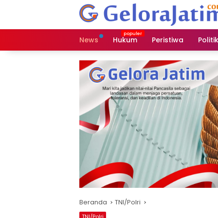
Langsung
ke
konten
News
Hukum
Peristiwa
Politi
Beranda
TNI/Polri
TNI/Polri