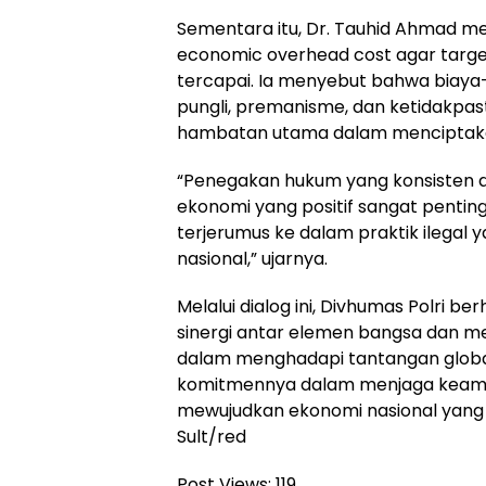
Sementara itu, Dr. Tauhid Ahmad m
economic overhead cost agar targ
tercapai. Ia menyebut bahwa biaya-
pungli, premanisme, dan ketidakpa
hambatan utama dalam menciptakan 
“Penegakan hukum yang konsisten d
ekonomi yang positif sangat pentin
terjerumus ke dalam praktik ilegal
nasional,” ujarnya.
Melalui dialog ini, Divhumas Polri 
sinergi antar elemen bangsa dan 
dalam menghadapi tantangan globa
komitmennya dalam menjaga keama
mewujudkan ekonomi nasional yang i
Sult/red
Post Views:
119