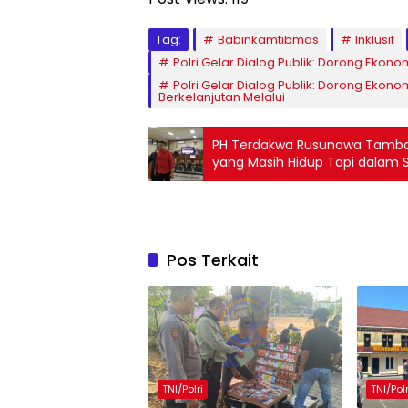
Tag:
Babinkamtibmas
Inklusif
Polri Gelar Dialog Publik: Dorong Ekono
Polri Gelar Dialog Publik: Dorong Ekonom
Berkelanjutan Melalui
PH Terdakwa Rusunawa Tambak
yang Masih Hidup Tapi dalam
Sudah Meninggal
Pos Terkait
TNI/Polri
TNI/Polr