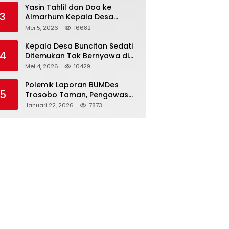
Kapolri
Yasin Tahlil dan Doa ke
3
Almarhum Kepala Desa
Buncitan Digelar Dua Lokasi
Mei 5, 2026
16682
Kepala Desa Buncitan Sedati
4
Ditemukan Tak Bernyawa di
Ruang Kerja, Dugaan Bunuh
Mei 4, 2026
10429
Diri Menguat
Polemik Laporan BUMDes
5
Trosobo Taman, Pengawas
Walk Out dan Sebut
Januari 22, 2026
7873
Kejanggalan