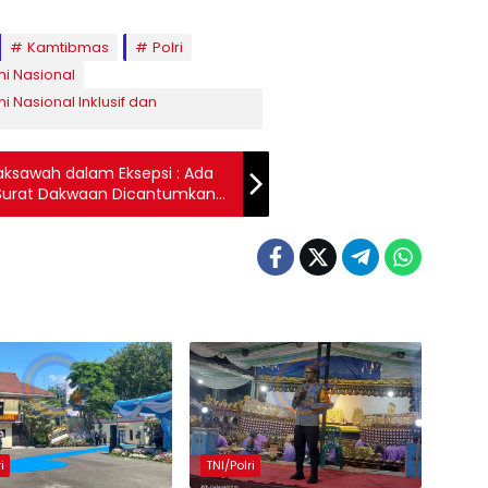
Kamtibmas
Polri
mi Nasional
i Nasional Inklusif dan
sawah dalam Eksepsi : Ada
 Surat Dakwaan Dicantumkan
i
TNI/Polri