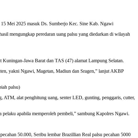
al 15 Mei 2025 masuk Ds. Sumberjo Kec. Sine Kab. Ngawi
hasil mengungkap peredaran uang palsu yang diedarkan di wilayah
at Kuningan-Jawa Barat dan TAS (47) alamat Lampung Selatan.
aten, yakni Ngawi, Magetan, Madiun dan Sragen,” lanjut AKBP
iah palsu)
 ATM, alat penghitung uang, senter LED, gunting, penggaris, cutter,
ara pelaku apabila memperoleh pembeli,” sambung Kapolres Ngawi.
pecahan 50.000, Seribu lembar Brazillian Real palsu pecahan 5000