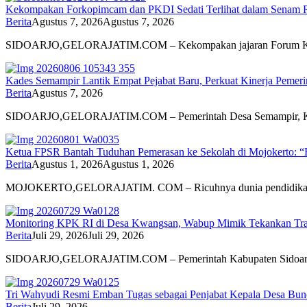
Kekompakan Forkopimcam dan PKDI Sedati Terlihat dalam Senam 
Berita
Agustus 7, 2026
Agustus 7, 2026
SIDOARJO,GELORAJATIM.COM – Kekompakan jajaran Forum Ko
Kades Semampir Lantik Empat Pejabat Baru, Perkuat Kinerja Pemeri
Berita
Agustus 7, 2026
SIDOARJO,GELORAJATIM.COM – Pemerintah Desa Semampir, Kec
Ketua FPSR Bantah Tuduhan Pemerasan ke Sekolah di Mojokerto: “
Berita
Agustus 1, 2026
Agustus 1, 2026
MOJOKERTO,GELORAJATIM. COM – Ricuhnya dunia pendidikan 
Monitoring KPK RI di Desa Kwangsan, Wabup Mimik Tekankan Trans
Berita
Juli 29, 2026
Juli 29, 2026
SIDOARJO,GELORAJATIM.COM – Pemerintah Kabupaten Sidoarjo
Tri Wahyudi Resmi Emban Tugas sebagai Penjabat Kepala Desa Bun
Berita
Juli 29, 2026