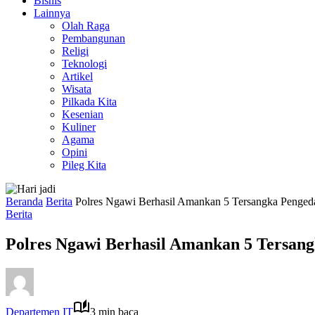
Bisnis
Lainnya
Olah Raga
Pembangunan
Religi
Teknologi
Artikel
Wisata
Pilkada Kita
Kesenian
Kuliner
Agama
Opini
Pileg Kita
Beranda
Berita
Polres Ngawi Berhasil Amankan 5 Tersangka Pengeda
Berita
Polres Ngawi Berhasil Amankan 5 Tersang
Departemen IT
3 min baca