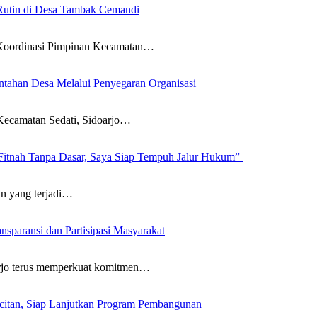
Rutin di Desa Tambak Cemandi
ordinasi Pimpinan Kecamatan…
ntahan Desa Melalui Penyegaran Organisasi
amatan Sedati, Sidoarjo…
Fitnah Tanpa Dasar, Saya Siap Tempuh Jalur Hukum”
yang terjadi…
paransi dan Partisipasi Masyarakat
 terus memperkuat komitmen…
citan, Siap Lanjutkan Program Pembangunan