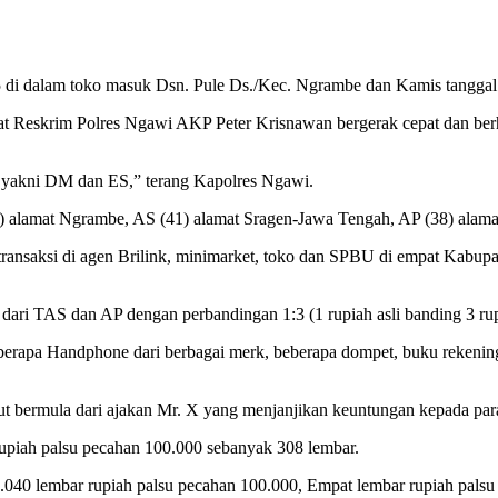
025 di dalam toko masuk Dsn. Pule Ds./Kec. Ngrambe dan Kamis tangg
sat Reskrim Polres Ngawi AKP Peter Krisnawan bergerak cepat dan ber
, yakni DM dan ES,” terang Kapolres Ngawi.
) alamat Ngrambe, AS (41) alamat Sragen-Jawa Tengah, AP (38) alam
ansaksi di agen Brilink, minimarket, toko dan SPBU di empat Kabup
ri TAS dan AP dengan perbandingan 1:3 (1 rupiah asli banding 3 rup
berapa Handphone dari berbagai merk, beberapa dompet, buku rekening,
but bermula dari ajakan Mr. X yang menjanjikan keuntungan kepada p
upiah palsu pecahan 100.000 sebanyak 308 lembar.
040 lembar rupiah palsu pecahan 100.000, Empat lembar rupiah palsu 