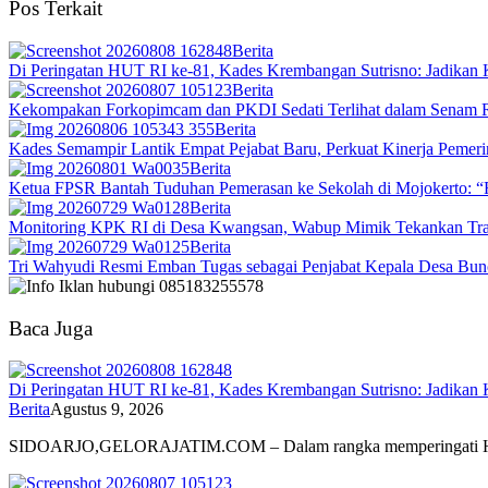
Pos Terkait
Berita
Di Peringatan HUT RI ke-81, Kades Krembangan Sutrisno: Jadika
Berita
Kekompakan Forkopimcam dan PKDI Sedati Terlihat dalam Senam 
Berita
Kades Semampir Lantik Empat Pejabat Baru, Perkuat Kinerja Pemeri
Berita
Ketua FPSR Bantah Tuduhan Pemerasan ke Sekolah di Mojokerto: “
Berita
Monitoring KPK RI di Desa Kwangsan, Wabup Mimik Tekankan Trans
Berita
Tri Wahyudi Resmi Emban Tugas sebagai Penjabat Kepala Desa Bun
Baca Juga
Di Peringatan HUT RI ke-81, Kades Krembangan Sutrisno: Jadika
Berita
Agustus 9, 2026
SIDOARJO,GELORAJATIM.COM – Dalam rangka memperingati H