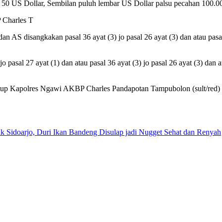
n 50 US Dollar, Sembilan puluh lembar US Dollar palsu pecahan 100.00
 Charles T
S disangkakan pasal 36 ayat (3) jo pasal 26 ayat (3) dan atau pasal
pasal 27 ayat (1) dan atau pasal 36 ayat (3) jo pasal 26 ayat (3) dan 
tup Kapolres Ngawi AKBP Charles Pandapotan Tampubolon (sult/red)
 Sidoarjo, Duri Ikan Bandeng Disulap jadi Nugget Sehat dan Renyah