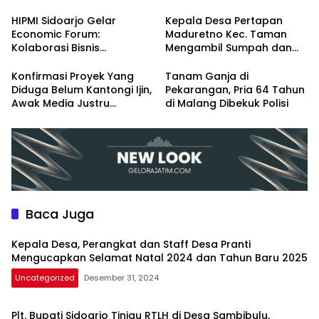
Natal 2024 dan Tahun
Renovasi
Baru 2025
HIPMI Sidoarjo Gelar
Kepala Desa Pertapan
Economic Forum:
Maduretno Kec. Taman
Kolaborasi Bisnis
Mengambil Sumpah dan
Menyongsong Era Ekonomi
Lantik 3 Perangkat Baru
Baru
Konfirmasi Proyek Yang
Tanam Ganja di
Diduga Belum Kantongi Ijin,
Pekarangan, Pria 64 Tahun
Awak Media Justru
di Malang Dibekuk Polisi
Diintimidasi Kasie
Pembangunan
Baca Juga
Kepala Desa, Perangkat dan Staff Desa Pranti
Mengucapkan Selamat Natal 2024 dan Tahun Baru 2025
Uncategorized
Desember 31, 2024
Plt. Bupati Sidoarjo Tinjau RTLH di Desa Sambibulu,