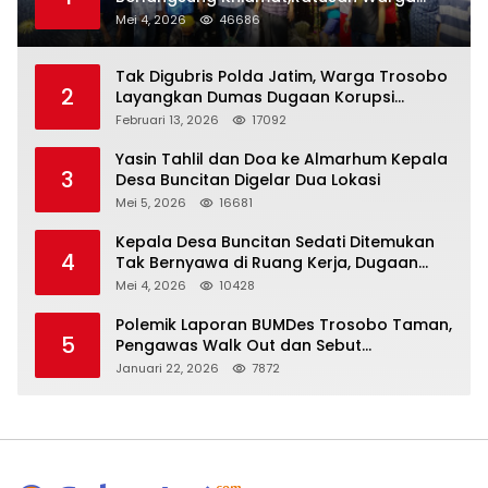
Larut Dalam Duka Yang Mendalam
Mei 4, 2026
46686
Tak Digubris Polda Jatim, Warga Trosobo
2
Layangkan Dumas Dugaan Korupsi
Oknum DPRD Sidoarjo ke Kapolri
Februari 13, 2026
17092
Yasin Tahlil dan Doa ke Almarhum Kepala
3
Desa Buncitan Digelar Dua Lokasi
Mei 5, 2026
16681
Kepala Desa Buncitan Sedati Ditemukan
4
Tak Bernyawa di Ruang Kerja, Dugaan
Bunuh Diri Menguat
Mei 4, 2026
10428
Polemik Laporan BUMDes Trosobo Taman,
5
Pengawas Walk Out dan Sebut
Kejanggalan
Januari 22, 2026
7872