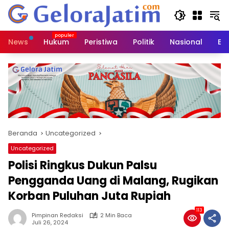
Langsung
ke
konten
News
Hukum
Peristiwa
Politik
Nasional
Ed
Beranda
Uncategorized
Uncategorized
Polisi Ringkus Dukun Palsu
Pengganda Uang di Malang, Rugikan
Korban Puluhan Juta Rupiah
113
Pimpinan Redaksi
2 Min Baca
Juli 26, 2024