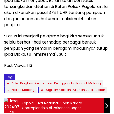
Ipda Dicka menyebut, RJ kini telah berstatus
tersangka dan ditahan di Rutan Polsek Pagelaran. Ia
akan dikenakan pasal 378 KUHP tentang penipuan
dengan ancaman hukuman maksimal 4 tahun
penjara.
“Kasus ini menjadi pelajaran bagi kita semua untuk
selalu berhati-hati terhadap berbagai bentuk
penipuan yang semakin beragam modusnya,” tutup
Ipda Dicka. (u-hmsresma). Sult
Post Views:
113
Tag:
Polisi Ringkus Dukun Palsu Pengganda Uang di Malang
Polres Malang
Rugikan Korban Puluhan Juta Rupiah
Kapolri Buka National Open Karate
Championship di Pakansari Bogor