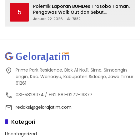
Polemik Laporan BUMDes Trosobo Taman,
5
Pengawas Walk Out dan Sebut
Kejanggalan
Januari 22, 2026
7882
Prime Park Residence, Blok A1 No.11, Simo, Simoangin-
angin, Kec. Wonoayu, Kabupaten Sidoarjo, Jawa Timur
61261
031-58281174 / +62 881-0272-19377
redaksi@gelorajatim.com
Kategori
Uncategorized