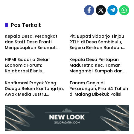
Pos Terkait
Kepala Desa, Perangkat
Plt. Bupati Sidoarjo Tinjau
dan Staff Desa Pranti
RTLH di Desa Sambibulu,
Mengucapkan Selamat
Segera Berikan Bantuan
Natal 2024 dan Tahun
Renovasi
Baru 2025
HIPMI Sidoarjo Gelar
Kepala Desa Pertapan
Economic Forum:
Maduretno Kec. Taman
Kolaborasi Bisnis
Mengambil Sumpah dan
Menyongsong Era Ekonomi
Lantik 3 Perangkat Baru
Baru
Konfirmasi Proyek Yang
Tanam Ganja di
Diduga Belum Kantongi Ijin,
Pekarangan, Pria 64 Tahun
Awak Media Justru
di Malang Dibekuk Polisi
Diintimidasi Kasie
Pembangunan