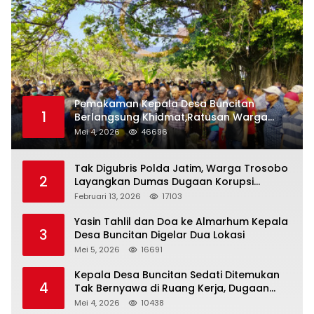
Pemakaman Kepala Desa Buncitan
1
Berlangsung Khidmat,Ratusan Warga
Larut Dalam Duka Yang Mendalam
Mei 4, 2026
46696
Tak Digubris Polda Jatim, Warga Trosobo
2
Layangkan Dumas Dugaan Korupsi
Oknum DPRD Sidoarjo ke Kapolri
Februari 13, 2026
17103
Yasin Tahlil dan Doa ke Almarhum Kepala
3
Desa Buncitan Digelar Dua Lokasi
Mei 5, 2026
16691
Kepala Desa Buncitan Sedati Ditemukan
4
Tak Bernyawa di Ruang Kerja, Dugaan
Bunuh Diri Menguat
Mei 4, 2026
10438