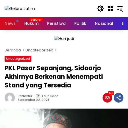
Langsung
ke
konten
News
Hukum
Peristiwa
Politik
Nasional
Ed
Beranda
Uncategorized
Uncategorized
PKL Pasar Sepanjang, Sidoarjo
Akhirnya Berkenan Menempati
Stand yang Tersedia
123
Redaktur
1 Min Baca
September 22, 2021