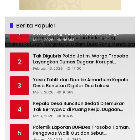
Berita Populer
Pemakaman Kepala Desa Buncitan
1
Berlangsung Khidmat,Ratusan Warga
Larut Dalam Duka Yang Mendalam
Mei 4, 2026
46693
Tak Digubris Polda Jatim, Warga Trosobo
2
Layangkan Dumas Dugaan Korupsi
Oknum DPRD Sidoarjo ke Kapolri
Februari 13, 2026
17100
Yasin Tahlil dan Doa ke Almarhum Kepala
3
Desa Buncitan Digelar Dua Lokasi
Mei 5, 2026
16689
Kepala Desa Buncitan Sedati Ditemukan
4
Tak Bernyawa di Ruang Kerja, Dugaan
Bunuh Diri Menguat
Mei 4, 2026
10435
Polemik Laporan BUMDes Trosobo Taman,
5
Pengawas Walk Out dan Sebut
Kejanggalan
Januari 22, 2026
7880