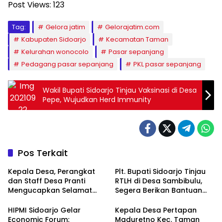
Post Views:
123
Tag:
Gelora jatim
Gelorajatim.com
Kabupaten Sidoarjo
Kecamatan Taman
Kelurahan wonocolo
Pasar sepanjang
Pedagang pasar sepanjang
PKL pasar sepanjang
Wakil Bupati Sidoarjo Tinjau Vaksinasi di Desa
Pepe, Wujudkan Herd Immunity
Pos Terkait
Kepala Desa, Perangkat
Plt. Bupati Sidoarjo Tinjau
dan Staff Desa Pranti
RTLH di Desa Sambibulu,
Mengucapkan Selamat
Segera Berikan Bantuan
Natal 2024 dan Tahun
Renovasi
Baru 2025
HIPMI Sidoarjo Gelar
Kepala Desa Pertapan
Economic Forum:
Maduretno Kec. Taman