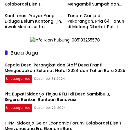
Kolaborasi Bisnis
Mengambil Sumpah dan
Menyongsong Era Ekonomi
Lantik 3 Perangkat Baru
Baru
Konfirmasi Proyek Yang
Tanam Ganja di
Diduga Belum Kantongi Ijin,
Pekarangan, Pria 64 Tahun
Awak Media Justru
di Malang Dibekuk Polisi
Diintimidasi Kasie
Pembangunan
Baca Juga
Kepala Desa, Perangkat dan Staff Desa Pranti
Mengucapkan Selamat Natal 2024 dan Tahun Baru 2025
Uncategorized
Desember 31, 2024
Plt. Bupati Sidoarjo Tinjau RTLH di Desa Sambibulu,
Segera Berikan Bantuan Renovasi
Uncategorized
Desember 29, 2024
HIPMI Sidoarjo Gelar Economic Forum: Kolaborasi Bisnis
Menyongsong Era Ekonomi Baru