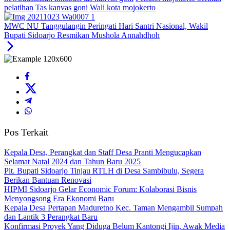
pelatihan
Tas kanvas goni
Wali kota mojokerto
MWC NU Tanggulangin Peringati Hari Santri Nasional, Wakil
Bupati Sidoarjo Resmikan Mushola Annahdhoh
Pos Terkait
Kepala Desa, Perangkat dan Staff Desa Pranti Mengucapkan
Selamat Natal 2024 dan Tahun Baru 2025
Plt. Bupati Sidoarjo Tinjau RTLH di Desa Sambibulu, Segera
Berikan Bantuan Renovasi
HIPMI Sidoarjo Gelar Economic Forum: Kolaborasi Bisnis
Menyongsong Era Ekonomi Baru
Kepala Desa Pertapan Maduretno Kec. Taman Mengambil Sumpah
dan Lantik 3 Perangkat Baru
Konfirmasi Proyek Yang Diduga Belum Kantongi Ijin, Awak Media