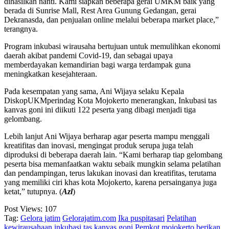
dihasilkan nanti. Kami siapkan beberapa gerai UMKM baik yang
berada di Sunrise Mall, Rest Area Gunung Gedangan, gerai
Dekranasda, dan penjualan online melalui beberapa market place,”
terangnya.
Program inkubasi wirausaha bertujuan untuk memulihkan ekonomi
daerah akibat pandemi Covid-19, dan sebagai upaya
memberdayakan kemandirian bagi warga terdampak guna
meningkatkan kesejahteraan.
Pada kesempatan yang sama, Ani Wijaya selaku Kepala
DiskopUKMperindag Kota Mojokerto menerangkan, Inkubasi tas
kanvas goni ini diikuti 122 peserta yang dibagi menjadi tiga
gelombang.
Lebih lanjut Ani Wijaya berharap agar peserta mampu menggali
kreatifitas dan inovasi, mengingat produk serupa juga telah
diproduksi di beberapa daerah lain. “Kami berharap tiap gelombang
peserta bisa memanfaatkan waktu sebaik mungkin selama pelatihan
dan pendampingan, terus lakukan inovasi dan kreatifitas, terutama
yang memiliki ciri khas kota Mojokerto, karena persainganya juga
ketat,” tutupnya. (
Azl
)
Post Views:
107
Tag:
Gelora jatim
Gelorajatim.com
Ika puspitasari
Pelatihan
kewirausahaan inkubasi tas kanvas goni
Pemkot mojokerto berikan