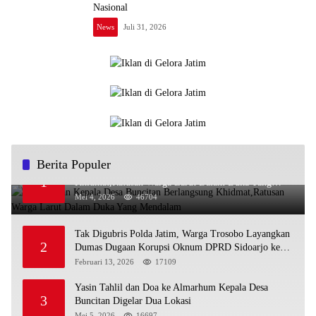
Nasional
News
Juli 31, 2026
Berita Populer
Pemakaman Kepala Desa Buncitan Berlangsung
1
Khidmat,Ratusan Warga Larut Dalam Duka Yang
Mendalam
Mei 4, 2026
46704
Tak Digubris Polda Jatim, Warga Trosobo Layangkan
2
Dumas Dugaan Korupsi Oknum DPRD Sidoarjo ke
Kapolri
Februari 13, 2026
17109
Yasin Tahlil dan Doa ke Almarhum Kepala Desa
3
Buncitan Digelar Dua Lokasi
Mei 5, 2026
16697