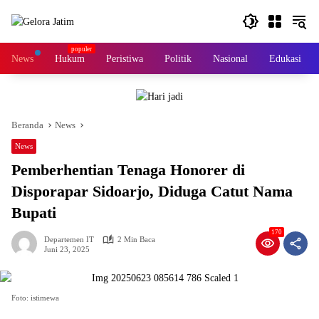
Langsung
ke
konten
News
Hukum
Peristiwa
Politik
Nasional
Edukasi
Beranda
News
News
Pemberhentian Tenaga Honorer di
Disporapar Sidoarjo, Diduga Catut Nama
Bupati
170
Departemen IT
2 Min Baca
Juni 23, 2025
Foto: istimewa