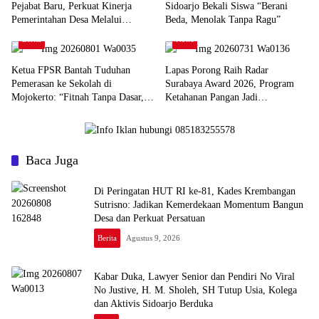
Pejabat Baru, Perkuat Kinerja
Sidoarjo Bekali Siswa “Berani
Pemerintahan Desa Melalui
Beda, Menolak Tanpa Ragu”
Penyegaran Organisasi
Berita
News
Ketua FPSR Bantah Tuduhan
Lapas Porong Raih Radar
Pemerasan ke Sekolah di
Surabaya Award 2026, Program
Mojokerto: “Fitnah Tanpa Dasar,
Ketahanan Pangan Jadi
Saya Siap Tempuh Jalur Hukum”
Percontohan Nasional
Baca Juga
Di Peringatan HUT RI ke-81, Kades Krembangan
Sutrisno: Jadikan Kemerdekaan Momentum Bangun
Desa dan Perkuat Persatuan
Berita
Agustus 9, 2026
Kabar Duka, Lawyer Senior dan Pendiri No Viral
No Justive, H. M. Sholeh, SH Tutup Usia, Kolega
dan Aktivis Sidoarjo Berduka