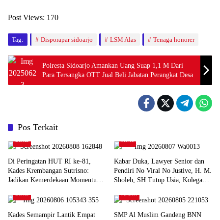
Post Views:
170
Tag:
Disporapar sidoarjo
LSM Alas
Tenaga honorer
Polresta Sidoarjo Amankan Uang Suap 1,1 M Dari
Para Tersangka OTT Jual Beli Jabatan Perangkat Desa
Pos Terkait
Berita
News
Di Peringatan HUT RI ke-81,
Kabar Duka, Lawyer Senior dan
Kades Krembangan Sutrisno:
Pendiri No Viral No Justive, H. M.
Jadikan Kemerdekaan Momentum
Sholeh, SH Tutup Usia, Kolega
Bangun Desa dan Perkuat
dan Aktivis Sidoarjo Berduka
Berita
Artikel
Persatuan
Kades Semampir Lantik Empat
SMP Al Muslim Gandeng BNN