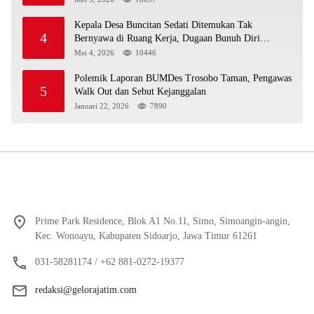
Kepala Desa Buncitan Sedati Ditemukan Tak
4
Bernyawa di Ruang Kerja, Dugaan Bunuh Diri
Menguat
Mei 4, 2026
10446
Polemik Laporan BUMDes Trosobo Taman, Pengawas
5
Walk Out dan Sebut Kejanggalan
Januari 22, 2026
7890
Prime Park Residence, Blok A1 No.11, Simo, Simoangin-angin,
Kec. Wonoayu, Kabupaten Sidoarjo, Jawa Timur 61261
031-58281174 / +62 881-0272-19377
redaksi@gelorajatim.com